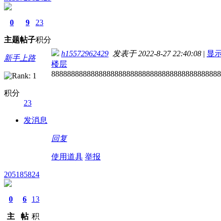
0
9
23
主题
帖子
积分
h15572962429
发表于 2022-8-27 22:40:08
|
显
新手上路
楼层
8888888888888888888888888888888888888888888
积分
23
发消息
回复
使用道具
举报
205185824
0
6
13
主
帖
积