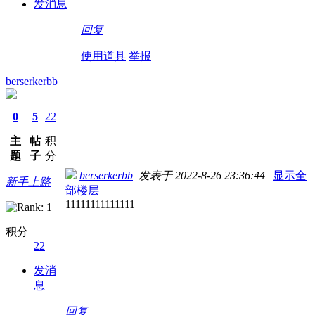
发消息
回复
使用道具
举报
berserkerbb
0
5
22
主
帖
积
题
子
分
berserkerbb
发表于 2022-8-26 23:36:44
|
显示全
新手上路
部楼层
11111111111111
积分
22
发消
息
回复