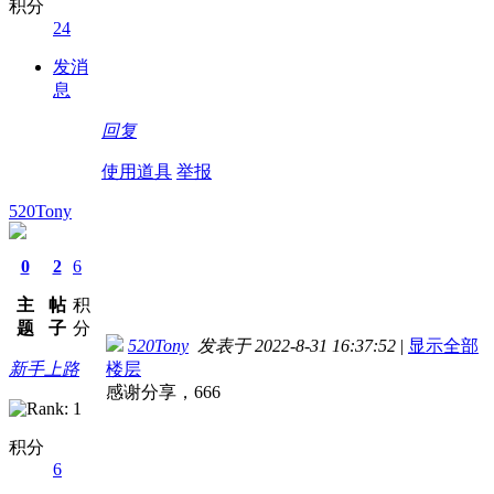
积分
24
发消
息
回复
使用道具
举报
520Tony
0
2
6
主
帖
积
题
子
分
520Tony
发表于 2022-8-31 16:37:52
|
显示全部
新手上路
楼层
感谢分享，666
积分
6