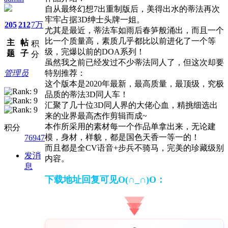
自从最终幻想7出重制版后，美得出水的蒂法再次
牢牢占据3D绅士头牌一姐。
205
212
7万
尤其是最近，蒂法车如雨后春笋般涌出，而且一个
比一个质量高，素质几乎都比以前进化了一个等
主
帖
积
级，完爆以前的DOA系列！
题
子
分
虽然我之前已经发过不少蒂法同人了，但这次却要
管理员
特别推荐：
这个版本是2020年最新，最高质量，最顶级，究极
品质的蒂法3D同人车！
汇聚了几十位3D同人界的大佬心血，精挑细选出
来的业界最高杰作剪辑而成~
本作所采用的素材每一个作品单拿出来，无论建
积分
模，身材，样貌，都是国色天香一等一的！
76947
而且都是全CV语音+步兵不骑马，完美的珍藏级别
发消
内容。
息
下载地址回复可见O(∩_∩)O：