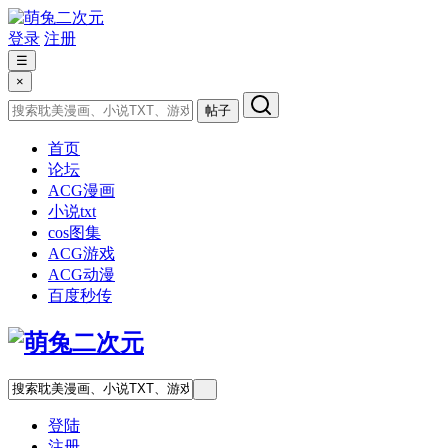
登录
注册
☰
×
帖子
首页
论坛
ACG漫画
小说txt
cos图集
ACG游戏
ACG动漫
百度秒传
登陆
注册