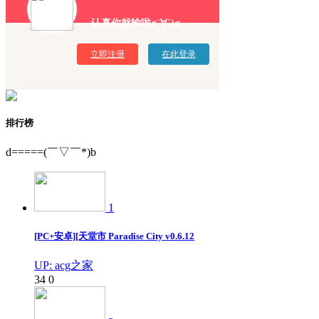
认真你就输啦σ`∀´)σ
立即注册
在此登录
排行榜
d=====(￣▽￣*)b
1
[PC+安卓][天堂市 Paradise City v0.6.12
UP: acg之家
34
0