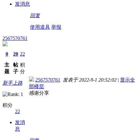
发消息
回复
使用道具
举报
2567570761
0
20
22
主
帖
积
题
子
分
2567570761
发表于 2022-9-1 20:52:02
|
显示全
新手上路
部楼层
感谢分享
积分
22
发消
息