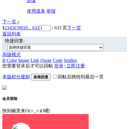
回复
使用道具
举报
下一页 »
1
2
3
4
5
6
7
8
9
10
... 633
/ 633 页
下一页
返回列表
快捷回复:
高级模式
B
Color
Image
Link
Quote
Code
Smilies
您需要登录后才可以回帖
登录
|
立即注册
本版积分规则
回帖后跳转到最后一页
发表回复
会员登陆
快到碗里来O(∩_∩)O嗯!