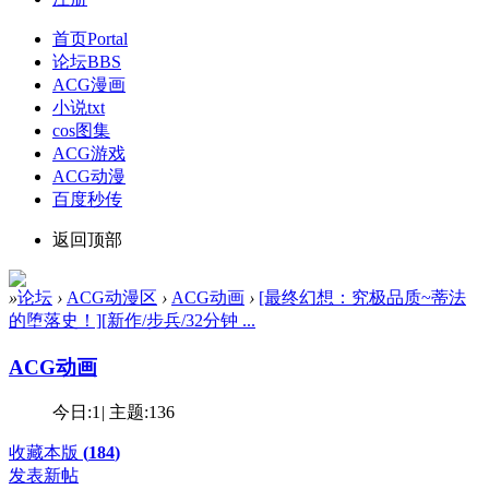
首页
Portal
论坛
BBS
ACG漫画
小说txt
cos图集
ACG游戏
ACG动漫
百度秒传
返回顶部
»
论坛
›
ACG动漫区
›
ACG动画
›
[最终幻想：究极品质~蒂法
的堕落史！][新作/步兵/32分钟 ...
ACG动画
今日:
1
|
主题:
136
收藏本版
(
184
)
发表新帖