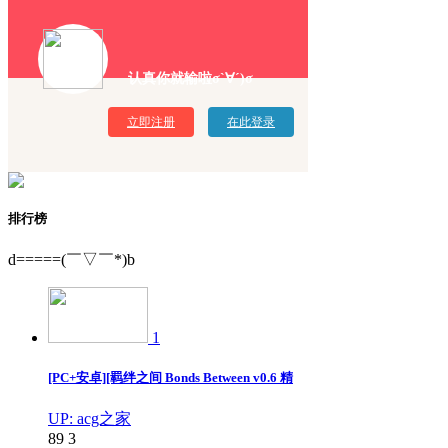
认真你就输啦σ`∀´)σ
立即注册
在此登录
排行榜
d=====(￣▽￣*)b
1
[PC+安卓][羁绊之间 Bonds Between v0.6 精
UP: acg之家
89
3