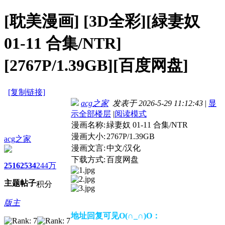
[耽美漫画]
[3D全彩][緑妻奴
01-11 合集/NTR]
[2767P/1.39GB][百度网盘]
[复制链接]
acg之家
发表于 2026-5-29 11:12:43
|
显
示全部楼层
|
阅读模式
漫画名称:
緑妻奴 01-11 合集/NTR
漫画大小:
2767P/1.39GB
acg之家
漫画文言:
中文/汉化
下载方式:
百度网盘
2516
2534
244万
主题
帖子
积分
版主
地址回复可见O(∩_∩)O：