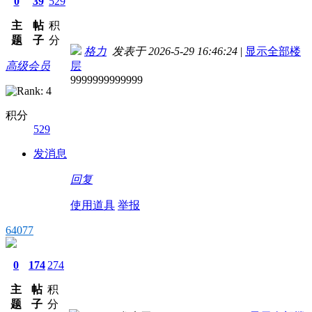
0
39
529
主
帖
积
题
子
分
格力
发表于 2026-5-29 16:46:24
|
显示全部楼
高级会员
层
9999999999999
积分
529
发消息
回复
使用道具
举报
64077
0
174
274
主
帖
积
题
子
分