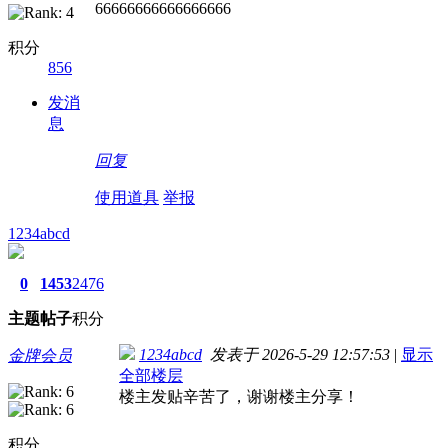
66666666666666666
积分
856
发消
息
回复
使用道具
举报
1234abcd
0
1453
2476
主题
帖子
积分
1234abcd
发表于 2026-5-29 12:57:53
|
显示
金牌会员
全部楼层
楼主发贴辛苦了，谢谢楼主分享！
积分