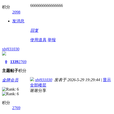
6666666666666666
积分
2098
发消息
回复
使用道具
举报
xhj931030
0
1339
2769
主题
帖子
积分
xhj931030
发表于 2026-5-29 19:29:44
|
显示
金牌会员
全部楼层
谢谢分享
积分
2769