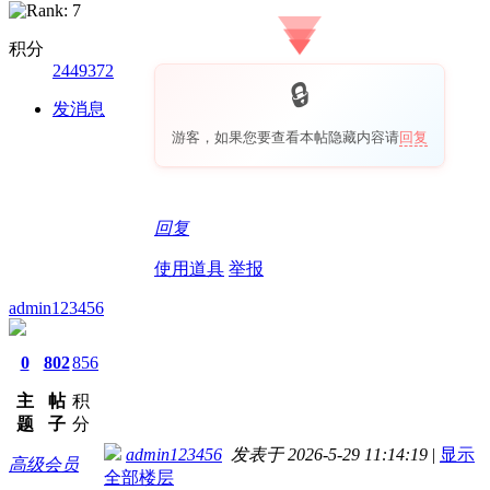
积分
2449372
发消息
游客，如果您要查看本帖隐藏内容请
回复
回复
使用道具
举报
admin123456
0
802
856
主
帖
积
题
子
分
admin123456
发表于 2026-5-29 11:14:19
|
显示
高级会员
全部楼层