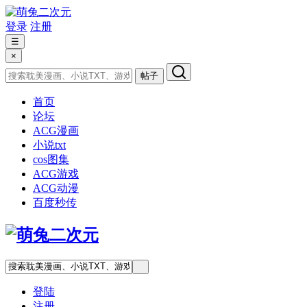
登录
注册
☰
×
帖子
首页
论坛
ACG漫画
小说txt
cos图集
ACG游戏
ACG动漫
百度秒传
登陆
注册