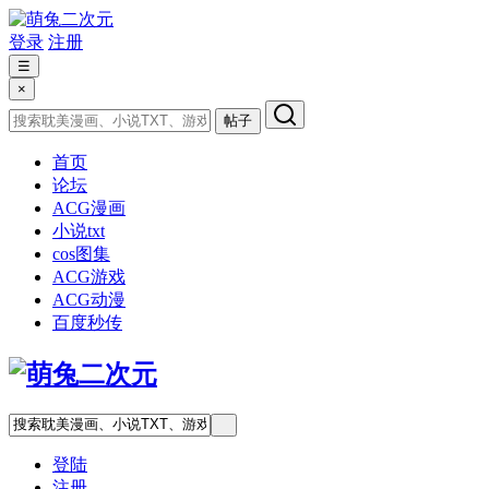
登录
注册
☰
×
帖子
首页
论坛
ACG漫画
小说txt
cos图集
ACG游戏
ACG动漫
百度秒传
登陆
注册