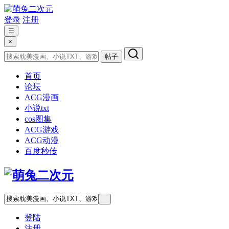
登录
注册
☰
×
帖子
首页
论坛
ACG漫画
小说txt
cos图集
ACG游戏
ACG动漫
百度秒传
登陆
注册