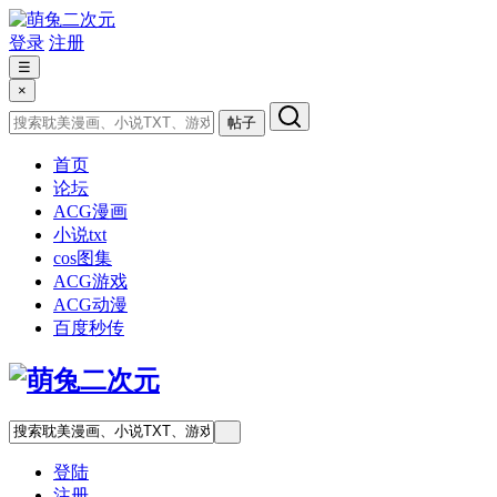
登录
注册
☰
×
帖子
首页
论坛
ACG漫画
小说txt
cos图集
ACG游戏
ACG动漫
百度秒传
登陆
注册