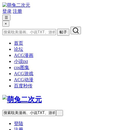
登录
注册
☰
×
帖子
首页
论坛
ACG漫画
小说txt
cos图集
ACG游戏
ACG动漫
百度秒传
登陆
注册