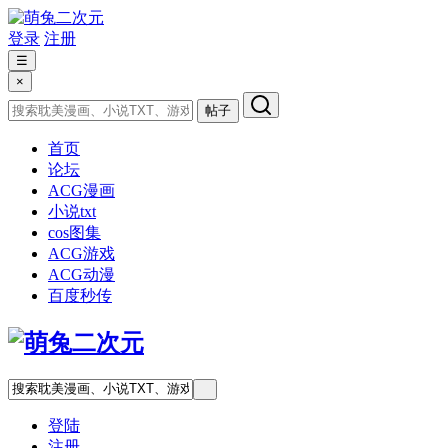
登录
注册
☰
×
帖子
首页
论坛
ACG漫画
小说txt
cos图集
ACG游戏
ACG动漫
百度秒传
登陆
注册