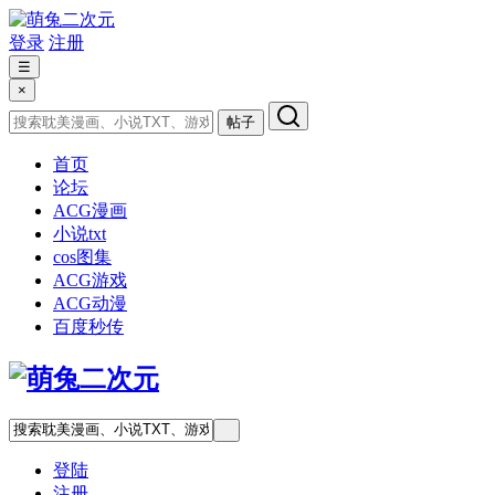
登录
注册
☰
×
帖子
首页
论坛
ACG漫画
小说txt
cos图集
ACG游戏
ACG动漫
百度秒传
登陆
注册