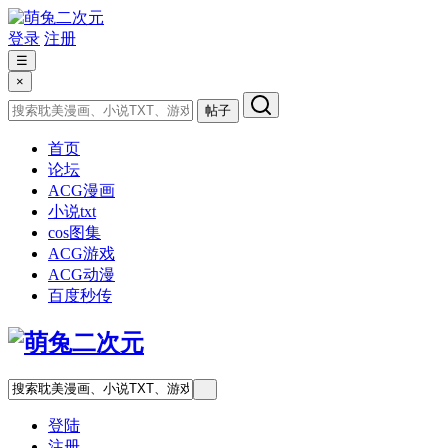
登录
注册
☰
×
帖子
首页
论坛
ACG漫画
小说txt
cos图集
ACG游戏
ACG动漫
百度秒传
登陆
注册