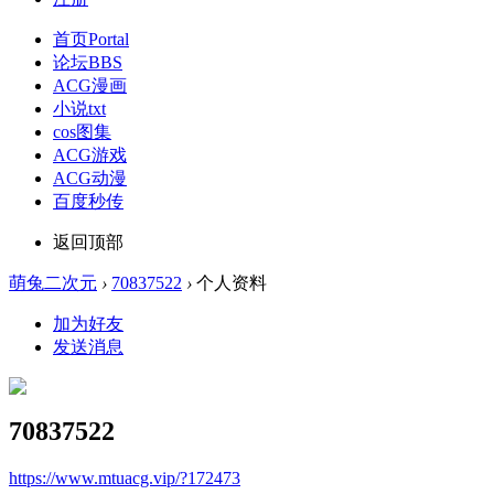
首页
Portal
论坛
BBS
ACG漫画
小说txt
cos图集
ACG游戏
ACG动漫
百度秒传
返回顶部
萌兔二次元
›
70837522
›
个人资料
加为好友
发送消息
70837522
https://www.mtuacg.vip/?172473