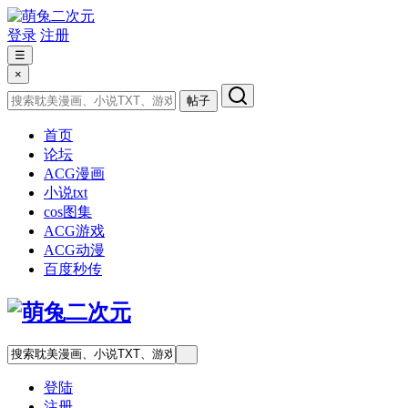
登录
注册
☰
×
帖子
首页
论坛
ACG漫画
小说txt
cos图集
ACG游戏
ACG动漫
百度秒传
登陆
注册