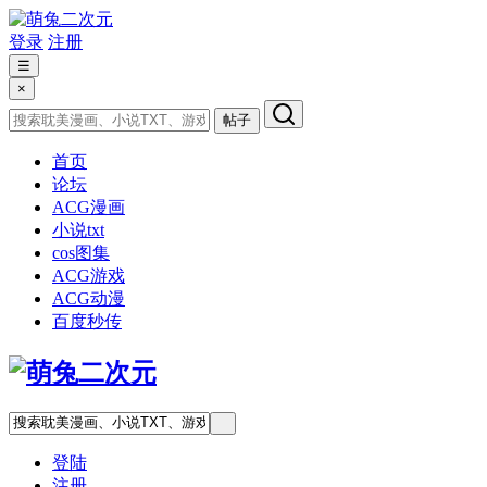
登录
注册
☰
×
帖子
首页
论坛
ACG漫画
小说txt
cos图集
ACG游戏
ACG动漫
百度秒传
登陆
注册