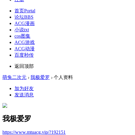
首页
Portal
论坛
BBS
ACG漫画
小说txt
cos图集
ACG游戏
ACG动漫
百度秒传
返回顶部
萌兔二次元
›
我极爱罗
›
个人资料
加为好友
发送消息
我极爱罗
https://www.mtuacg.vip/?192151