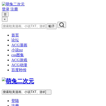
登录
注册
☰
×
帖子
首页
论坛
ACG漫画
小说txt
cos图集
ACG游戏
ACG动漫
百度秒传
登陆
注册