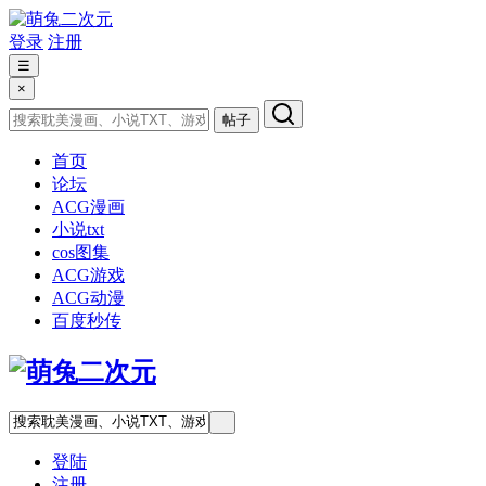
登录
注册
☰
×
帖子
首页
论坛
ACG漫画
小说txt
cos图集
ACG游戏
ACG动漫
百度秒传
登陆
注册