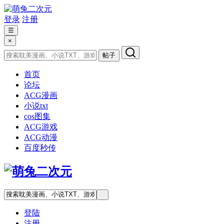
登录
注册
☰
×
帖子
首页
论坛
ACG漫画
小说txt
cos图集
ACG游戏
ACG动漫
百度秒传
登陆
注册