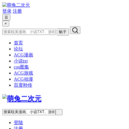
登录
注册
☰
×
帖子
首页
论坛
ACG漫画
小说txt
cos图集
ACG游戏
ACG动漫
百度秒传
登陆
注册