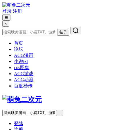
登录
注册
☰
×
帖子
首页
论坛
ACG漫画
小说txt
cos图集
ACG游戏
ACG动漫
百度秒传
登陆
注册