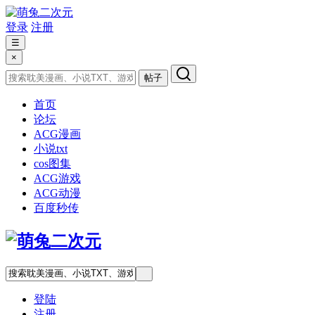
登录
注册
☰
×
帖子
首页
论坛
ACG漫画
小说txt
cos图集
ACG游戏
ACG动漫
百度秒传
登陆
注册