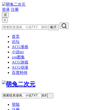
登录
注册
☰
×
帖子
首页
论坛
ACG漫画
小说txt
cos图集
ACG游戏
ACG动漫
百度秒传
登陆
注册