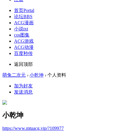
首页
Portal
论坛
BBS
ACG漫画
小说txt
cos图集
ACG游戏
ACG动漫
百度秒传
返回顶部
萌兔二次元
›
小乾坤
›
个人资料
加为好友
发送消息
小乾坤
https://www.mtuacg.vip/?109977