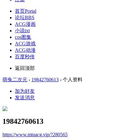
首页
Portal
论坛
BBS
ACG漫画
小说txt
cos图集
ACG游戏
ACG动漫
百度秒传
返回顶部
萌兔二次元
›
19842760613
›
个人资料
加为好友
发送消息
19842760613
https://www.mtuacg.vip/?280565