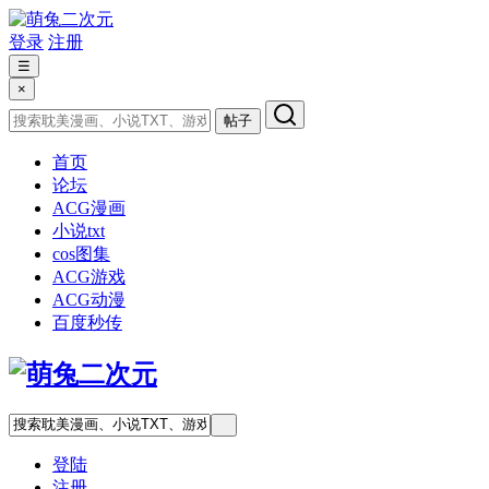
登录
注册
☰
×
帖子
首页
论坛
ACG漫画
小说txt
cos图集
ACG游戏
ACG动漫
百度秒传
登陆
注册