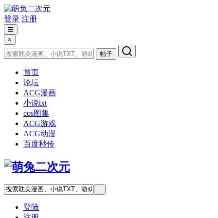
登录
注册
☰
×
帖子
首页
论坛
ACG漫画
小说txt
cos图集
ACG游戏
ACG动漫
百度秒传
登陆
注册