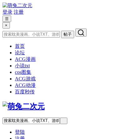
登录
注册
☰
×
帖子
首页
论坛
ACG漫画
小说txt
cos图集
ACG游戏
ACG动漫
百度秒传
登陆
注册