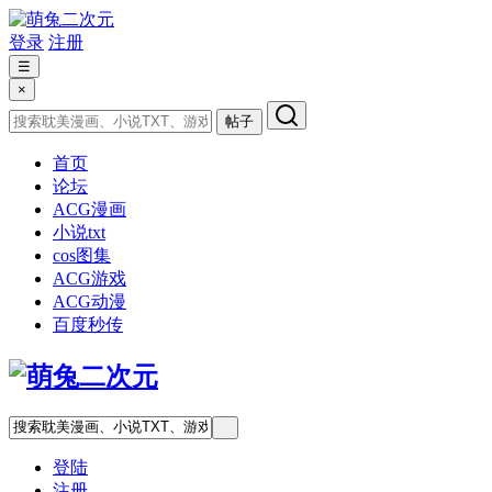
登录
注册
☰
×
帖子
首页
论坛
ACG漫画
小说txt
cos图集
ACG游戏
ACG动漫
百度秒传
登陆
注册