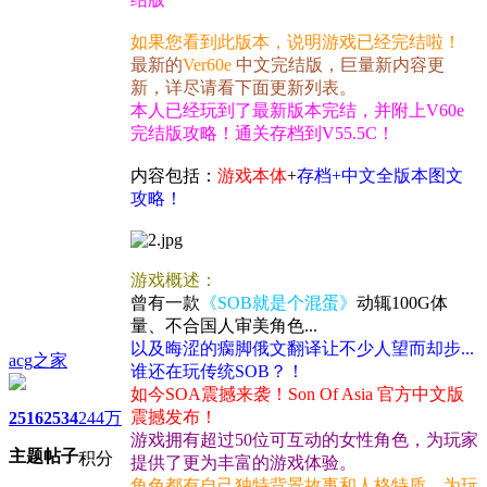
如果您看到此版本，说明游戏已经完结啦！
最新的
Ver60e
中文完结版，巨量新内容更
新，详尽请看下面更新列表。
本人已经玩到了最新版本完结，并附上V60e
完结版攻略！
通关存档到
V55.5C！
内容包括：
游戏本体
+
存档+中文全版本图文
攻略！
游戏概述：
曾有一款
《SOB就是个混蛋》
动辄100G体
量、不合国人审美角色...
以及晦涩的瘸脚俄文翻译让不少人望而却步...
acg之家
谁还在玩传统SOB？！
如今SOA震撼来袭！Son Of Asia 官方中文版
震撼发布！
2516
2534
244万
游戏拥有超过50位可互动的女性角色，为玩家
主题
帖子
积分
提供了更为丰富的游戏体验。
角色都有自己独特背景故事和人格特质，为玩