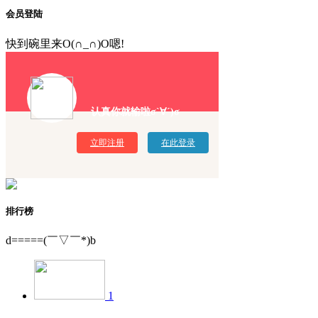
会员登陆
快到碗里来O(∩_∩)O嗯!
认真你就输啦σ`∀´)σ
立即注册
在此登录
排行榜
d=====(￣▽￣*)b
1