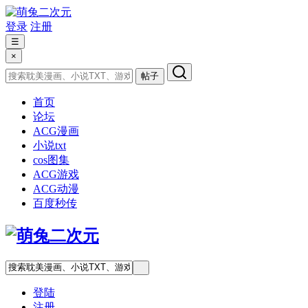
登录
注册
☰
×
帖子
首页
论坛
ACG漫画
小说txt
cos图集
ACG游戏
ACG动漫
百度秒传
登陆
注册