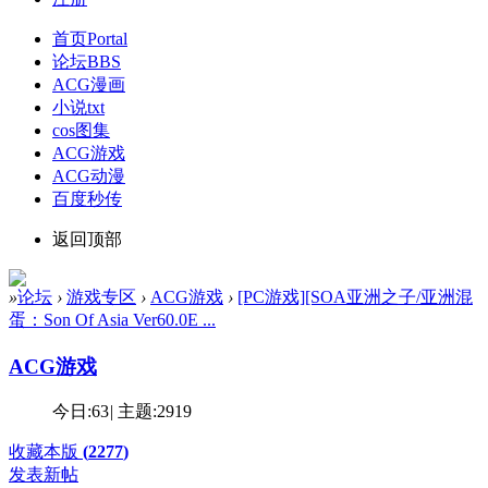
首页
Portal
论坛
BBS
ACG漫画
小说txt
cos图集
ACG游戏
ACG动漫
百度秒传
返回顶部
»
论坛
›
游戏专区
›
ACG游戏
›
[PC游戏][SOA亚洲之子/亚洲混
蛋：Son Of Asia Ver60.0E ...
ACG游戏
今日:
63
|
主题:
2919
收藏本版
(
2277
)
发表新帖