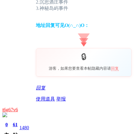
2.沉思酒庄事件
3.神秘岛屿事件
地址回复可见O(∩_∩)O：
游客，如果您要查看本帖隐藏内容请
回复
回复
使用道具
举报
t6g67v6
0
61
1480