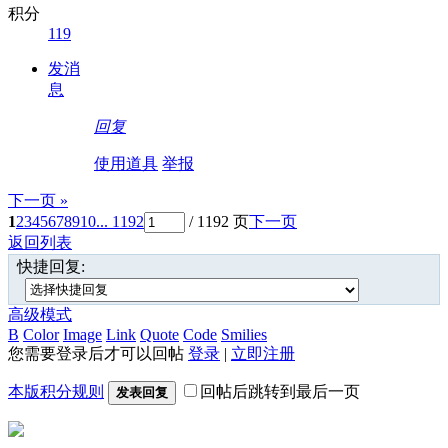
积分
119
发消
息
回复
使用道具
举报
下一页 »
1
2
3
4
5
6
7
8
9
10
... 1192
/ 1192 页
下一页
返回列表
快捷回复:
高级模式
B
Color
Image
Link
Quote
Code
Smilies
您需要登录后才可以回帖
登录
|
立即注册
本版积分规则
回帖后跳转到最后一页
发表回复