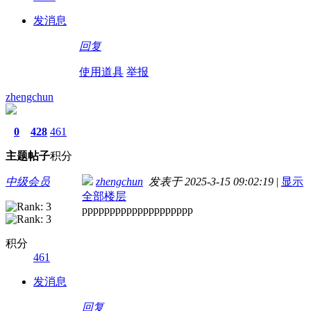
发消息
回复
使用道具
举报
zhengchun
0
428
461
主题
帖子
积分
中级会员
zhengchun
发表于 2025-3-15 09:02:19
|
显示
全部楼层
pppppppppppppppppppp
积分
461
发消息
回复