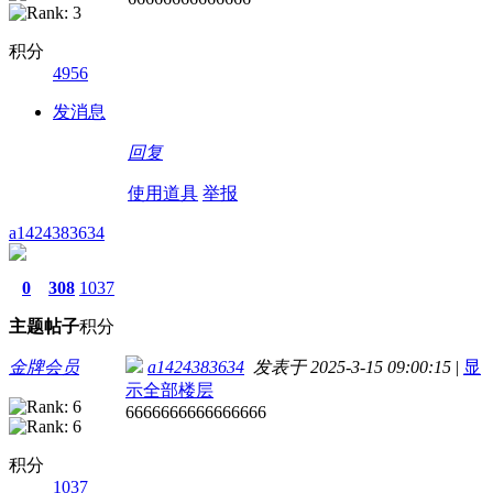
积分
4956
发消息
回复
使用道具
举报
a1424383634
0
308
1037
主题
帖子
积分
金牌会员
a1424383634
发表于 2025-3-15 09:00:15
|
显
示全部楼层
6666666666666666
积分
1037