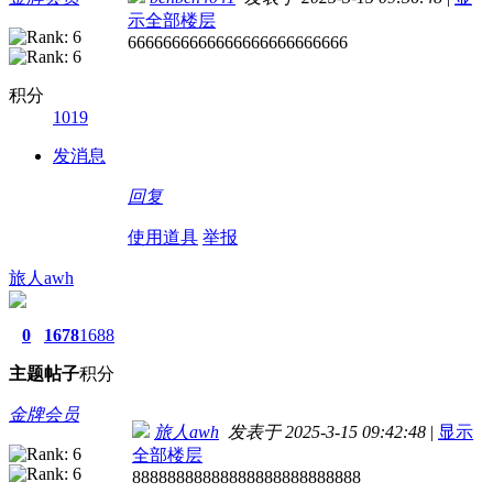
示全部楼层
6666666666666666666666666
积分
1019
发消息
回复
使用道具
举报
旅人awh
0
1678
1688
主题
帖子
积分
金牌会员
旅人awh
发表于 2025-3-15 09:42:48
|
显示
全部楼层
88888888888888888888888888