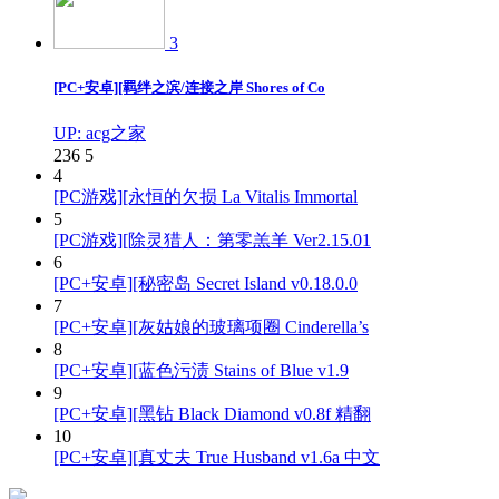
3
[PC+安卓][羁绊之滨/连接之岸 Shores of Co
UP: acg之家
236
5
4
[PC游戏][永恒的欠损 La Vitalis Immortal
5
[PC游戏][除灵猎人：第零羔羊 Ver2.15.01
6
[PC+安卓][秘密岛 Secret Island v0.18.0.0
7
[PC+安卓][灰姑娘的玻璃项圈 Cinderella’s
8
[PC+安卓][蓝色污渍 Stains of Blue v1.9
9
[PC+安卓][黑钻 Black Diamond v0.8f 精翻
10
[PC+安卓][真丈夫 True Husband v1.6a 中文