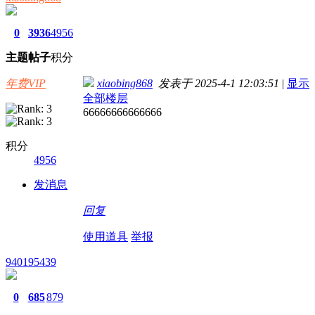
0
3936
4956
主题
帖子
积分
年费VIP
xiaobing868
发表于 2025-4-1 12:03:51
|
显示
全部楼层
66666666666666
积分
4956
发消息
回复
使用道具
举报
940195439
0
685
879