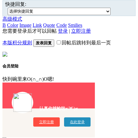
快捷回复:
高级模式
B
Color
Image
Link
Quote
Code
Smilies
您需要登录后才可以回帖
登录
|
立即注册
本版积分规则
回帖后跳转到最后一页
发表回复
会员登陆
快到碗里来O(∩_∩)O嗯!
认真你就输啦σ`∀´)σ
立即注册
在此登录