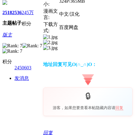
324P/365MB
小:
漫画文
2518
2536
245万
中文/汉化
言:
主题
帖子
积分
下载方
百度网盘
式:
版主
积分
地址回复可见O(∩_∩)O：
2450603
发消息
游客，如果您要查看本帖隐藏内容请
回复
回复