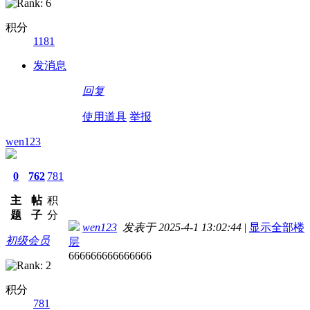
积分
1181
发消息
回复
使用道具
举报
wen123
0
762
781
主
帖
积
题
子
分
wen123
发表于 2025-4-1 13:02:44
|
显示全部楼
初级会员
层
666666666666666
积分
781