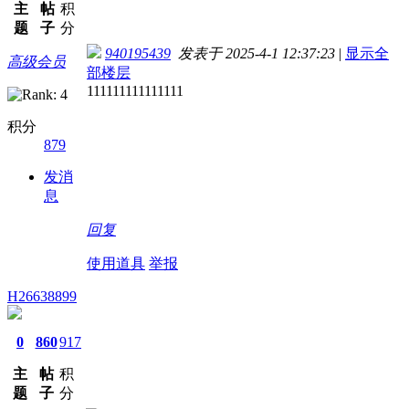
主
帖
积
题
子
分
940195439
发表于 2025-4-1 12:37:23
|
显示全
高级会员
部楼层
111111111111111
积分
879
发消
息
回复
使用道具
举报
H26638899
0
860
917
主
帖
积
题
子
分