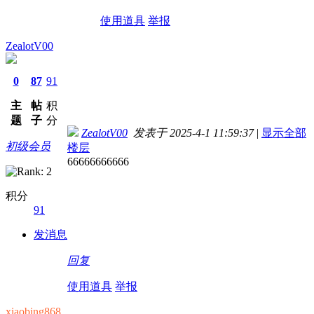
使用道具
举报
ZealotV00
0
87
91
主
帖
积
题
子
分
ZealotV00
发表于 2025-4-1 11:59:37
|
显示全部
初级会员
楼层
66666666666
积分
91
发消息
回复
使用道具
举报
xiaobing868