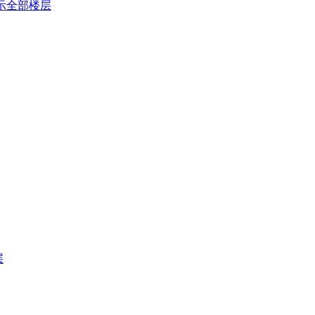
示全部楼层
层