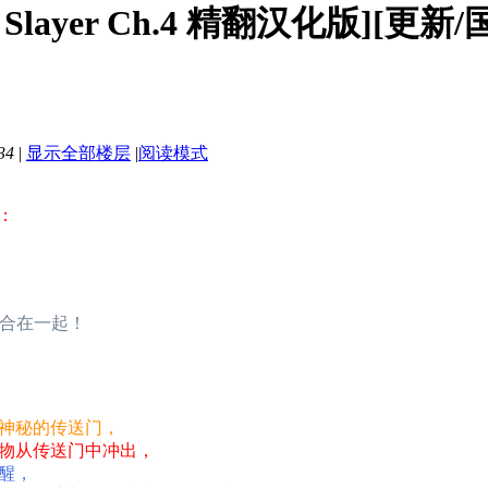
 Slayer Ch.4 精翻汉化版][更新/
34
|
显示全部楼层
|
阅读模式
：
整合在一起！
神秘的传送门，
物从传送门中冲出，
醒，