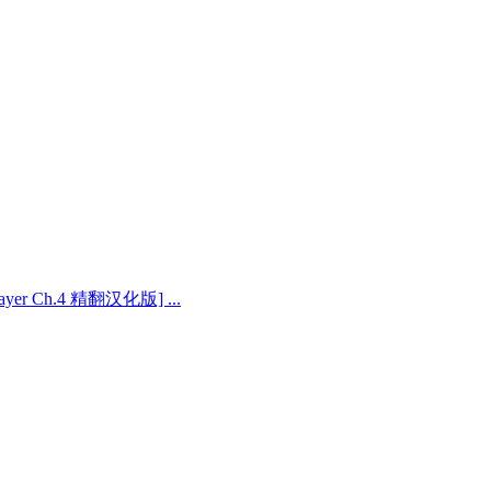
yer Ch.4 精翻汉化版] ...