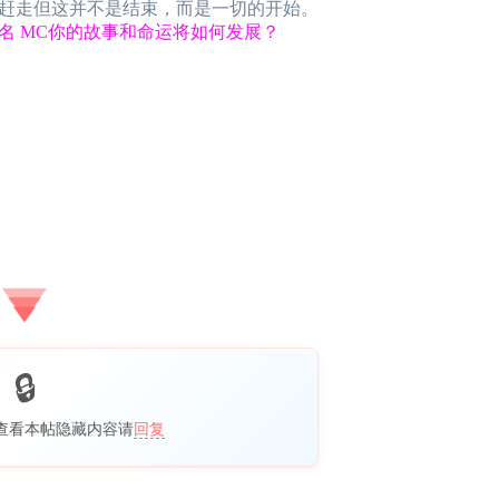
赶走但这并不是结束，而是一切的开始。
名 MC你的故事和命运将如何发展？
查看本帖隐藏内容请
回复