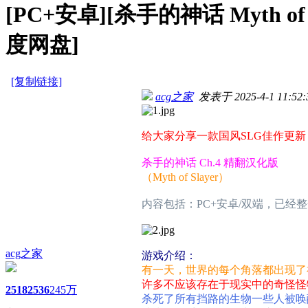
[PC+安卓][杀手的神话 Myth of
度网盘]
[复制链接]
acg之家
发表于 2025-4-1 11:52:
给大家分享一款国风SLG佳作更新
杀手的神话 Ch.4 精翻汉化版
（Myth of Slayer）
内容包括：PC+安卓/双端，已经
acg之家
游戏介绍：
有一天，世界的每个角落都出现了
许多不应该存在于现实中的奇怪怪
2518
2536
245万
杀死了所有挡路的生物一些人被唤