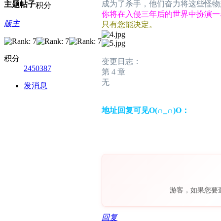
成为了杀手，他们奋力将这些怪物
主题
帖子
积分
你将在入侵三年后的世界中扮演一
版主
只有您能决定。
积分
变更日志：
2450387
第 4 章
无
发消息
地址回复可见O(∩_∩)O：
游客，如果您要
回复