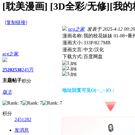
[耽美漫画]
[3D全彩/无修][我的校
[复制链接]
acg之家
发表于 2025-4-12 09:29
漫画名称:
我的校花妹妹 01-08+番
漫画大小:
333P/82.7MB
漫画文言:
中文/汉化
acg之家
下载方式:
百度网盘
2520
2538
245万
主题
帖子
积分
地址回复可见O(∩_∩)O：
版主
积分
2451282
发消息