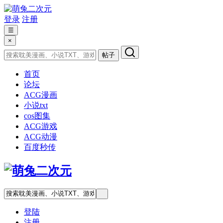
登录
注册
☰
×
帖子
首页
论坛
ACG漫画
小说txt
cos图集
ACG游戏
ACG动漫
百度秒传
登陆
注册