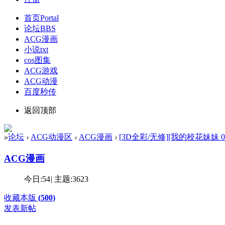
首页
Portal
论坛
BBS
ACG漫画
小说txt
cos图集
ACG游戏
ACG动漫
百度秒传
返回顶部
»
论坛
›
ACG动漫区
›
ACG漫画
›
[3D全彩/无修][我的校花妹妹 01-
ACG漫画
今日:
54
|
主题:
3623
收藏本版
(
500
)
发表新帖