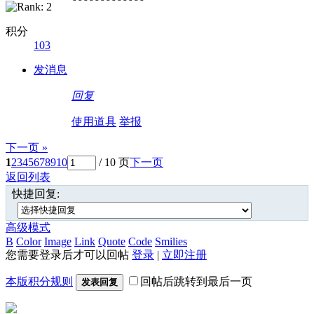
积分
103
发消息
回复
使用道具
举报
下一页 »
1
2
3
4
5
6
7
8
9
10
/ 10 页
下一页
返回列表
快捷回复:
高级模式
B
Color
Image
Link
Quote
Code
Smilies
您需要登录后才可以回帖
登录
|
立即注册
本版积分规则
回帖后跳转到最后一页
发表回复