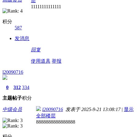
层
11111111111111
积分
587
发消息
回复
使用道具
举报
l20090716
0
312
334
主题
帖子
积分
中级会员
l20090716
发表于 2025-9-21 13:08:17
|
显示
全部楼层
8888888888888888
积分