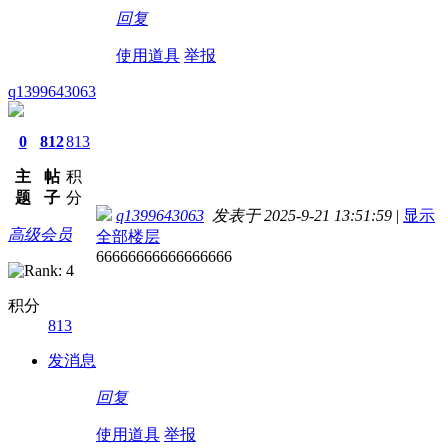
回复
使用道具
举报
q1399643063
0
812
813
主
帖
积
题
子
分
q1399643063
发表于 2025-9-21 13:51:59
|
显示
高级会员
全部楼层
66666666666666666
积分
813
发消息
回复
使用道具
举报