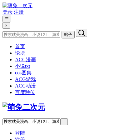
登录
注册
☰
×
帖子
首页
论坛
ACG漫画
小说txt
cos图集
ACG游戏
ACG动漫
百度秒传
登陆
注册