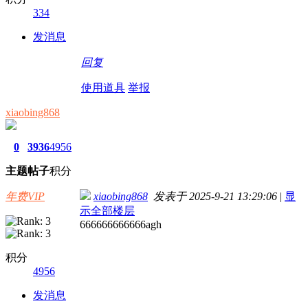
334
发消息
回复
使用道具
举报
xiaobing868
0
3936
4956
主题
帖子
积分
年费VIP
xiaobing868
发表于 2025-9-21 13:29:06
|
显
示全部楼层
666666666666agh
积分
4956
发消息