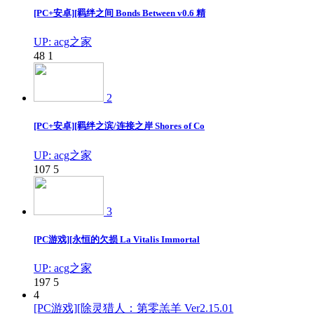
[PC+安卓][羁绊之间 Bonds Between v0.6 精
UP: acg之家
48
1
2
[PC+安卓][羁绊之滨/连接之岸 Shores of Co
UP: acg之家
107
5
3
[PC游戏][永恒的欠损 La Vitalis Immortal
UP: acg之家
197
5
4
[PC游戏][除灵猎人：第零羔羊 Ver2.15.01