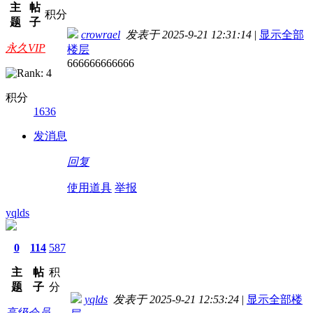
主
帖
积分
题
子
crowrael
发表于 2025-9-21 12:31:14
|
显示全部
永久VIP
楼层
666666666666
积分
1636
发消息
回复
使用道具
举报
yqlds
0
114
587
主
帖
积
题
子
分
yqlds
发表于 2025-9-21 12:53:24
|
显示全部楼
高级会员