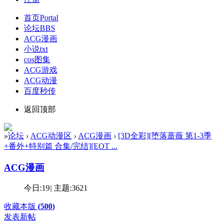
首页
Portal
论坛
BBS
ACG漫画
小说txt
cos图集
ACG游戏
ACG动漫
百度秒传
返回顶部
»
论坛
›
ACG动漫区
›
ACG漫画
›
[3D全彩][堕落蔷薇 第1-3季
+番外+特别篇 合集/完结][EOT ...
ACG漫画
今日:
19
|
主题:
3621
收藏本版
(
500
)
发表新帖