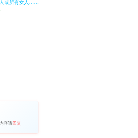
人或所有女人……
。
内容请
回复