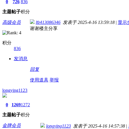
0
726
836
主题
帖子
积分
高级会员
lfz413086346
发表于 2025-4-16 13:59:18
|
显示
谢谢楼主分享
积分
836
发消息
回复
使用道具
举报
longying1123
0
1269
1272
主题
帖子
积分
金牌会员
longying1123
发表于 2025-4-16 14:57:38
|