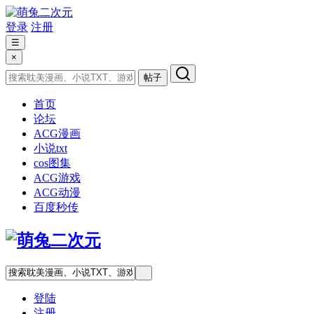
登录
注册
☰
×
帖子
首页
论坛
ACG漫画
小说txt
cos图集
ACG游戏
ACG动漫
百度秒传
登陆
注册