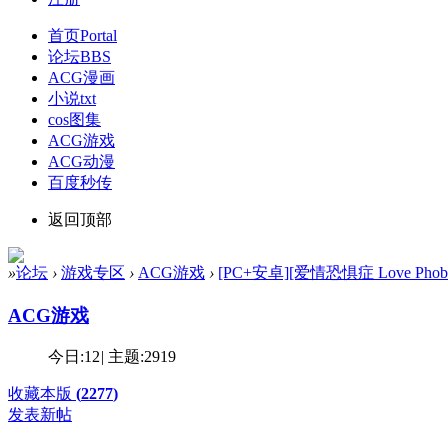
首页
Portal
论坛
BBS
ACG漫画
小说txt
cos图集
ACG游戏
ACG动漫
百度秒传
返回顶部
»
论坛
›
游戏专区
›
ACG游戏
›
[PC+安卓][爱情恐惧症 Love Phobia
ACG游戏
今日:
12
|
主题:
2919
收藏本版
(
2277
)
发表新帖