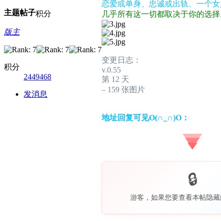
恋爱或单身、忠诚或出轨、一个女
主题
帖子
积分
几乎所有这一切都取决于你的选择
版主
变更日志：
积分
v.0.55
2449468
第 12 天
– 159 张图片
发消息
地址回复可见O(∩_∩)O：
游客，如果您要查看本帖隐藏