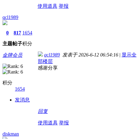
使用道具
举报
qcl1989
0
817
1654
主题
帖子
积分
qcl1989
发表于 2026-6-12 06:54:16
|
显示全
金牌会员
部楼层
感谢分享
积分
1654
发消息
回复
使用道具
举报
diskman