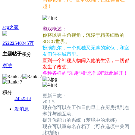
起！
acg之家
游戏概述：
你将以男主角视角，沉浸于精美细致的
3DCG世界。
2522
2540
245万
扮演凯尔，一个孤独又无聊的家伙，和室
主题
帖子
友们住在城市里。
积分
直到一个神秘人物闯入他的生活，一切都
版主
发生了改变。
各种各样的“乐趣”和“恶作剧”就此展开！
积分
更新日志：
2452513
v0.1.5
现在你可以在工作日的早上在厨房找到杰
发消息
琳并与她互动。
提升你能力的系统（梦境中的米娜）
现在可以重命名存档了（可在选项中关闭
此功能）