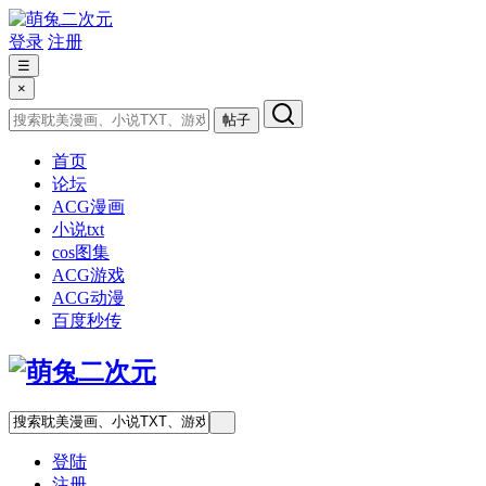
登录
注册
☰
×
帖子
首页
论坛
ACG漫画
小说txt
cos图集
ACG游戏
ACG动漫
百度秒传
登陆
注册