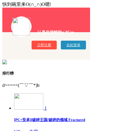
快到碗里来O(∩_∩)O嗯!
认真你就输啦σ`∀´)σ
立即注册
在此登录
排行榜
d=====(￣▽￣*)b
1
[PC+安卓][破碎王国/破碎的领域 Fractured