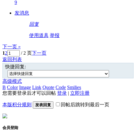
9
发消息
回复
使用道具
举报
下一页 »
1
2
/ 2 页
下一页
返回列表
快捷回复:
高级模式
B
Color
Image
Link
Quote
Code
Smilies
您需要登录后才可以回帖
登录
|
立即注册
本版积分规则
回帖后跳转到最后一页
发表回复
会员登陆