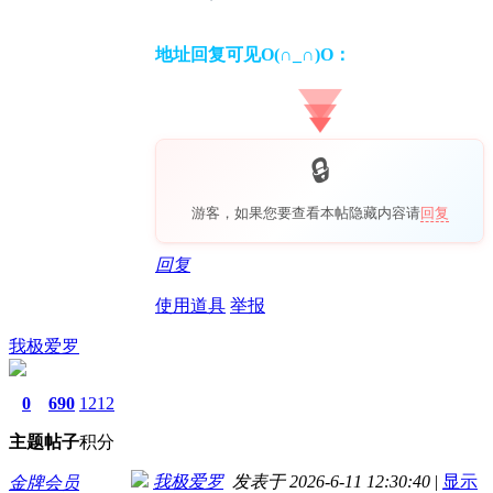
地址回复可见O(∩_∩)O：
游客，如果您要查看本帖隐藏内容请
回复
回复
使用道具
举报
我极爱罗
0
690
1212
主题
帖子
积分
我极爱罗
发表于 2026-6-11 12:30:40
|
显示
金牌会员