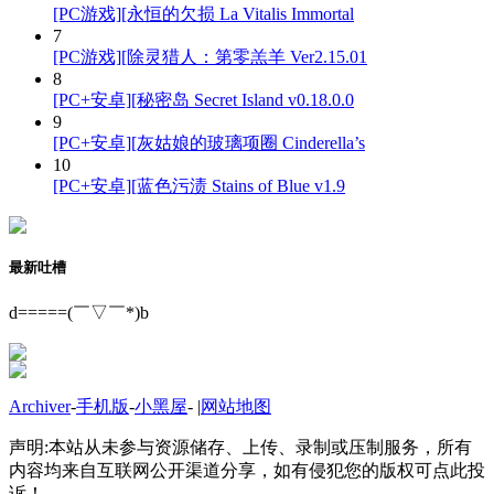
[PC游戏][永恒的欠损 La Vitalis Immortal
7
[PC游戏][除灵猎人：第零羔羊 Ver2.15.01
8
[PC+安卓][秘密岛 Secret Island v0.18.0.0
9
[PC+安卓][灰姑娘的玻璃项圈 Cinderella’s
10
[PC+安卓][蓝色污渍 Stains of Blue v1.9
最新吐槽
d=====(￣▽￣*)b
Archiver
-
手机版
-
小黑屋
-
|
网站地图
声明:本站从未参与资源储存、上传、录制或压制服务，所有
内容均来自互联网公开渠道分享，如有侵犯您的版权可点此投
诉！