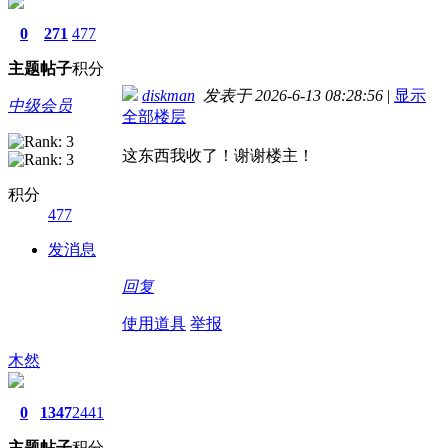
0
271
477
主题
帖子
积分
diskman
发表于 2026-6-13 08:28:56
|
显示
中级会员
全部楼层
这东西我收了！谢谢楼主！
积分
477
发消息
回复
使用道具
举报
木然
0
1347
2441
主题
帖子
积分