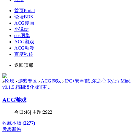
首页
Portal
论坛
BBS
ACG漫画
小说txt
cos图集
ACG游戏
ACG动漫
百度秒传
返回顶部
»
论坛
›
游戏专区
›
ACG游戏
›
[PC+安卓][凯尔之心 Kyle's Mind
v0.1.5 精翻汉化版][更 ...
ACG游戏
今日:
46
|
主题:
2922
收藏本版
(
2277
)
发表新帖