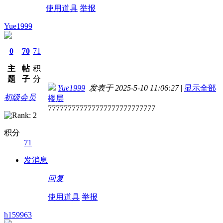
使用道具
举报
Yue1999
0
70
71
主
帖
积
题
子
分
Yue1999
发表于 2025-5-10 11:06:27
|
显示全部
初级会员
楼层
777777777777777777777777777
积分
71
发消息
回复
使用道具
举报
h159963