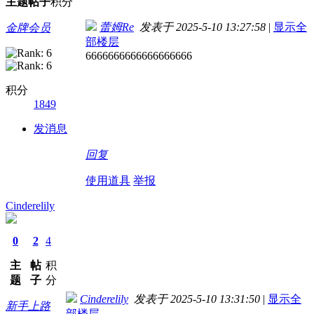
主题
帖子
积分
蕾姆Re
发表于 2025-5-10 13:27:58
|
显示全
金牌会员
部楼层
6666666666666666666
积分
1849
发消息
回复
使用道具
举报
Cinderelily
0
2
4
主
帖
积
题
子
分
Cinderelily
发表于 2025-5-10 13:31:50
|
显示全
新手上路
部楼层