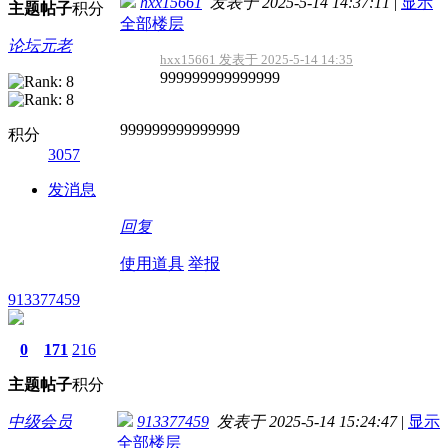
hxx15661
发表于 2025-5-14 14:37:11
|
显示
主题
帖子
积分
全部楼层
论坛元老
hxx15661 发表于 2025-5-14 14:35
999999999999999
999999999999999
积分
3057
发消息
回复
使用道具
举报
913377459
0
171
216
主题
帖子
积分
中级会员
913377459
发表于 2025-5-14 15:24:47
|
显示
全部楼层