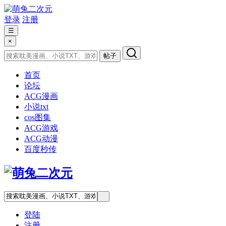
登录
注册
☰
×
帖子
首页
论坛
ACG漫画
小说txt
cos图集
ACG游戏
ACG动漫
百度秒传
登陆
注册