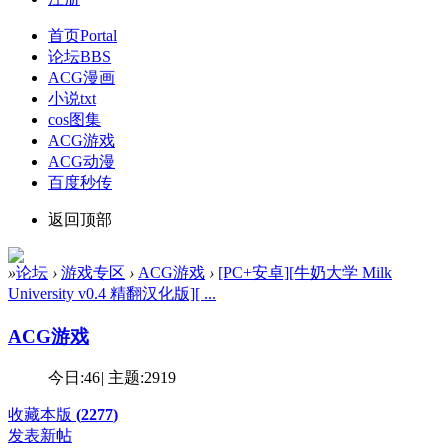
首页
Portal
论坛
BBS
ACG漫画
小说txt
cos图集
ACG游戏
ACG动漫
百度秒传
返回顶部
»
论坛
›
游戏专区
›
ACG游戏
›
[PC+安卓][牛奶大学 Milk
University v0.4 精翻汉化版][ ...
ACG游戏
今日:
46
|
主题:
2919
收藏本版
(
2277
)
发表新帖