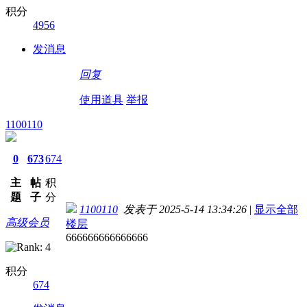
积分
4956
发消息
回复
使用道具
举报
1100110
0
673
674
主
帖
积
题
子
分
1100110
发表于 2025-5-14 13:34:26
|
显示全部
高级会员
楼层
666666666666666
积分
674