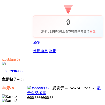
游客，如果您要查看本帖隐藏内容请
回复
回复
使用道具
举报
xiaobing868
0
3936
4956
主题
帖子
积分
年费VIP
xiaobing868
发表于 2025-5-14 13:20:57
|
显
示全部楼层
66666666666666