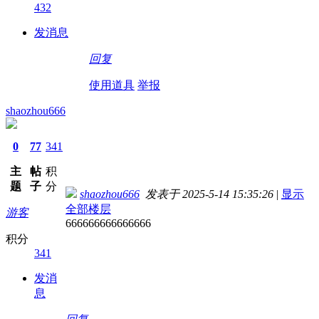
432
发消息
回复
使用道具
举报
shaozhou666
0
77
341
主
帖
积
题
子
分
shaozhou666
发表于 2025-5-14 15:35:26
|
显示
全部楼层
游客
666666666666666
积分
341
发消
息