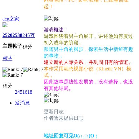
起！
acg之家
游戏概述：
2520
2538
245万
游戏围绕着男主角展开，讲述他如何度过
初入成年的阶段。
主题
帖子
积分
跟随男主角的脚步，探索生活中新鲜有趣
的事物，
版主
建立新的人际关系，并巩固旧有的情谊。
本作采用动态视觉小说（Kinetic VN）模
式，
因此故事是线性发展的，没有选择，也没
积分
有其他结局。
2451618
发消息
更新日志：
作者暂未提供日志
地址回复可见O(∩_∩)O：