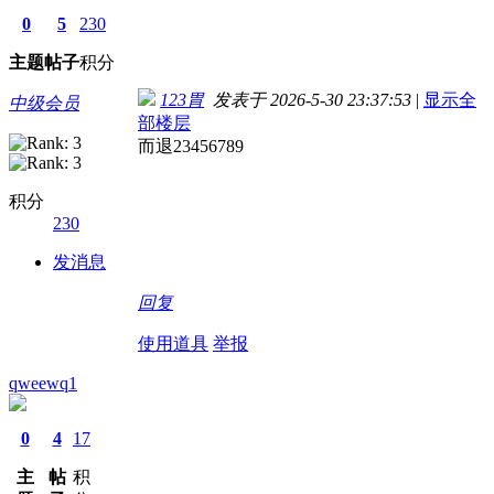
0
5
230
主题
帖子
积分
123胃
发表于 2026-5-30 23:37:53
|
显示全
中级会员
部楼层
而退23456789
积分
230
发消息
回复
使用道具
举报
qweewq1
0
4
17
主
帖
积