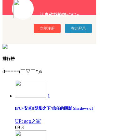
认真你就输啦σ`∀´)σ
立即注册
在此登录
排行榜
d=====(￣▽￣*)b
1
[PC+安卓][阴影之下/信任的阴影 Shadows of
UP: acg之家
69
3