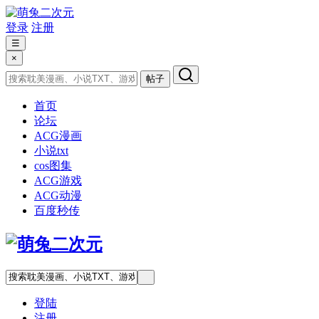
登录
注册
☰
×
帖子
首页
论坛
ACG漫画
小说txt
cos图集
ACG游戏
ACG动漫
百度秒传
登陆
注册