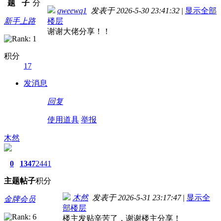
题
子
分
qweewq1
发表于 2026-5-30 23:41:32
|
显示全部
新手上路
楼层
谢谢大佬分享！！
积分
17
发消息
回复
使用道具
举报
木然
0
1347
2441
主题
帖子
积分
木然
发表于 2026-5-31 23:17:47
|
显示全
金牌会员
部楼层
楼主发贴辛苦了，谢谢楼主分享！