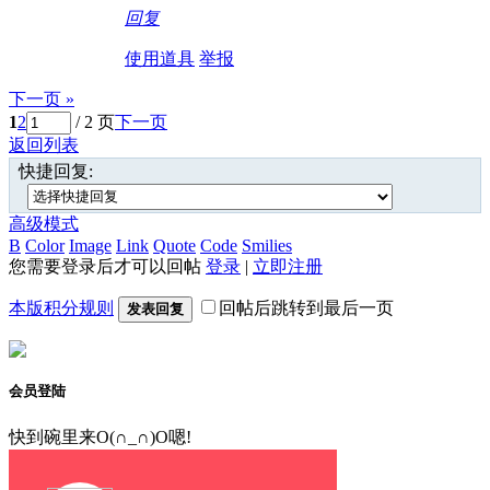
回复
使用道具
举报
下一页 »
1
2
/ 2 页
下一页
返回列表
快捷回复:
高级模式
B
Color
Image
Link
Quote
Code
Smilies
您需要登录后才可以回帖
登录
|
立即注册
本版积分规则
回帖后跳转到最后一页
发表回复
会员登陆
快到碗里来O(∩_∩)O嗯!