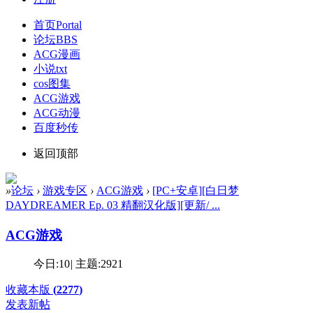
首页
Portal
论坛
BBS
ACG漫画
小说txt
cos图集
ACG游戏
ACG动漫
百度秒传
返回顶部
»
论坛
›
游戏专区
›
ACG游戏
›
[PC+安卓][白日梦
DAYDREAMER Ep. 03 精翻汉化版][更新/ ...
ACG游戏
今日:
10
|
主题:
2921
收藏本版
(
2277
)
发表新帖