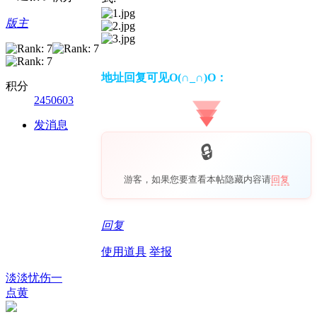
版主
地址回复可见O(∩_∩)O：
积分
2450603
发消息
游客，如果您要查看本帖隐藏内容请
回复
回复
使用道具
举报
淡淡忧伤一
点黄