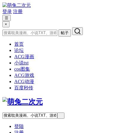
登录
注册
☰
×
帖子
首页
论坛
ACG漫画
小说txt
cos图集
ACG游戏
ACG动漫
百度秒传
登陆
注册