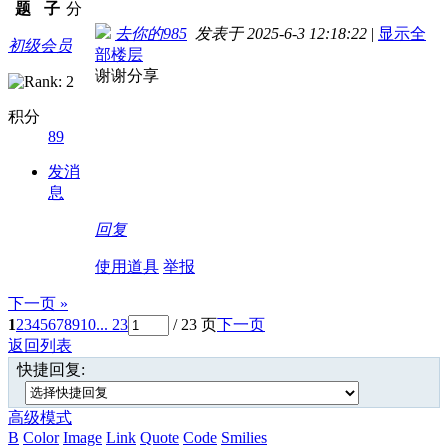
题
子
分
去你的985
发表于 2025-6-3 12:18:22
|
显示全
初级会员
部楼层
谢谢分享
积分
89
发消
息
回复
使用道具
举报
下一页 »
1
2
3
4
5
6
7
8
9
10
... 23
/ 23 页
下一页
返回列表
快捷回复:
高级模式
B
Color
Image
Link
Quote
Code
Smilies