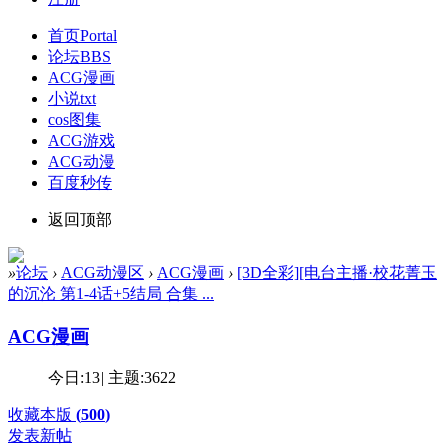
首页
Portal
论坛
BBS
ACG漫画
小说txt
cos图集
ACG游戏
ACG动漫
百度秒传
返回顶部
»
论坛
›
ACG动漫区
›
ACG漫画
›
[3D全彩][电台主播·校花菁玉
的沉沦 第1-4话+5结局 合集 ...
ACG漫画
今日:
13
|
主题:
3622
收藏本版
(
500
)
发表新帖