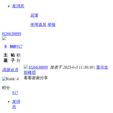
发消息
回复
使用道具
举报
H26638899
0
860
917
主
帖
积
题
子
分
H26638899
发表于 2025-6-3 11:30:30
|
显示全
高级会员
部楼层
看看谢谢分享
积分
917
发消
息