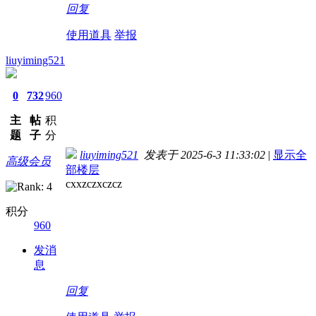
回复
使用道具
举报
liuyiming521
0
732
960
主
帖
积
题
子
分
liuyiming521
发表于 2025-6-3 11:33:02
|
显示全
高级会员
部楼层
cxxzczxczcz
积分
960
发消
息
回复