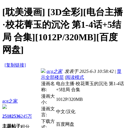
[耽美漫画]
[3D全彩][电台主播
·校花菁玉的沉沦 第1-4话+5结
局 合集][1012P/320MB][百度
网盘]
[复制链接]
acg之家
发表于 2025-6-3 10:58:42
|
显
示全部楼层
|
阅读模式
漫画名
电台主播·校花菁玉的沉沦 第1-4话
称:
+5结局 合集
漫画大
1012P/320MB
acg之家
小:
漫画文
中文/汉化
言:
2518
2536
245万
下载方
百度网盘
主题
帖子
积分
式: