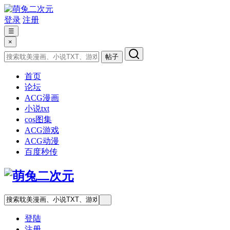
登录
注册
☰
×
帖子
首页
论坛
ACG漫画
小说txt
cos图集
ACG游戏
ACG动漫
百度秒传
登陆
注册