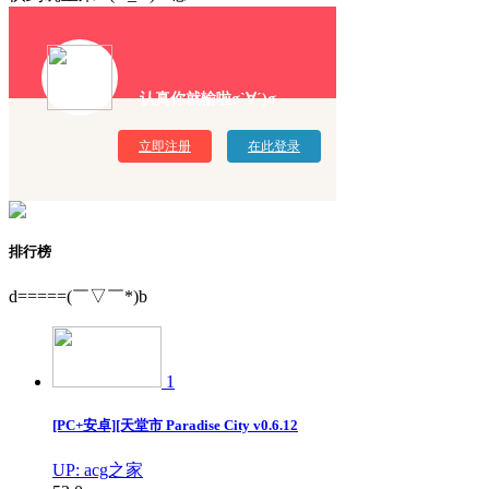
认真你就输啦σ`∀´)σ
立即注册
在此登录
排行榜
d=====(￣▽￣*)b
1
[PC+安卓][天堂市 Paradise City v0.6.12
UP: acg之家