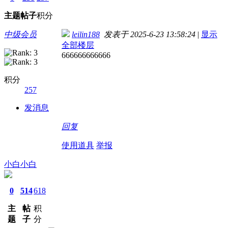
主题
帖子
积分
中级会员
leilin188
发表于 2025-6-23 13:58:24
|
显示
全部楼层
666666666666
积分
257
发消息
回复
使用道具
举报
小白小白
0
514
618
主
帖
积
题
子
分