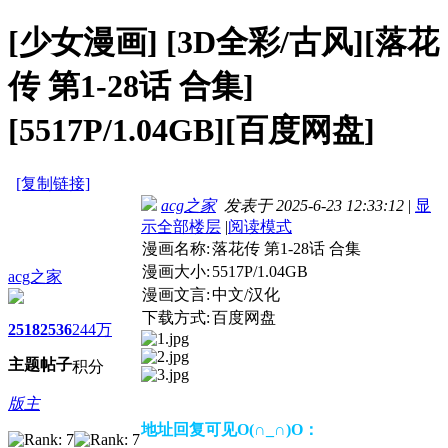
[少女漫画]
[3D全彩/古风][落花
传 第1-28话 合集]
[5517P/1.04GB][百度网盘]
[复制链接]
acg之家
发表于 2025-6-23 12:33:12
|
显
示全部楼层
|
阅读模式
漫画名称:
落花传 第1-28话 合集
漫画大小:
5517P/1.04GB
acg之家
漫画文言:
中文/汉化
下载方式:
百度网盘
2518
2536
244万
主题
帖子
积分
版主
地址回复可见O(∩_∩)O：