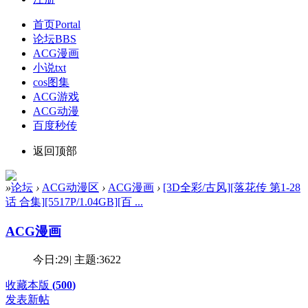
首页
Portal
论坛
BBS
ACG漫画
小说txt
cos图集
ACG游戏
ACG动漫
百度秒传
返回顶部
»
论坛
›
ACG动漫区
›
ACG漫画
›
[3D全彩/古风][落花传 第1-28
话 合集][5517P/1.04GB][百 ...
ACG漫画
今日:
29
|
主题:
3622
收藏本版
(
500
)
发表新帖