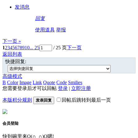
发消息
回复
使用道具
举报
下一页 »
1
2
3
4
5
6
7
8
9
10
... 25
/ 25 页
下一页
返回列表
快捷回复:
高级模式
B
Color
Image
Link
Quote
Code
Smilies
您需要登录后才可以回帖
登录
|
立即注册
本版积分规则
回帖后跳转到最后一页
发表回复
会员登陆
快到碗里来O(∩_∩)O嗯!