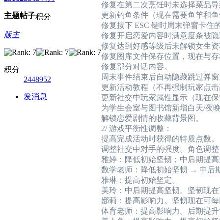
修复在第二次烹饪时未选择菜品导
更新钓鱼条件（现在需要鱼竿和鱼
主题
帖子
积分
修复按下 ESC 键时周末弹窗卡住
版主
修复开启恋爱内容时满意度条被隐
修复达到好感等级后未解锁女生资
修复图库文件保存位置，现在与存
修复部分对话内容。
积分
周末事件结束后自动隐藏跳过弹窗
2448952
更新活动教程（不再强制玩家点击
发消息
更新社交中玩家属性显示（现在保
为学生会室与图书馆新增白天/夜
解锁恋爱剧情的收藏背景图。
2/ 游戏平衡性调整：
提高完成活动时获得的特质点数。
调整社交中对手的强度。角色调整
雅婷：降低初始坚韧；中后期提高
数学老师：降低初始坚韧 → 中后
雅琳：提高初始坚定。
美玲：中后期提高坚韧。坚韧现在
娜莉：提高影响力。坚韧现在可每
体育老师：提高影响力。后期提升“洗脑吸