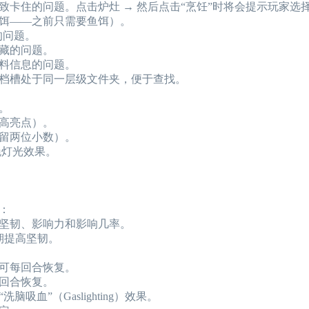
致卡住的问题。点击炉灶 → 然后点击“烹饪”时将会提示玩家选
饵——之前只需要鱼饵）。
的问题。
藏的问题。
料信息的问题。
档槽处于同一层级文件夹，便于查找。
。
高亮点）。
留两位小数）。
晚灯光效果。
：
坚韧、影响力和影响几率。
期提高坚韧。
可每回合恢复。
回合恢复。
血”（Gaslighting）效果。