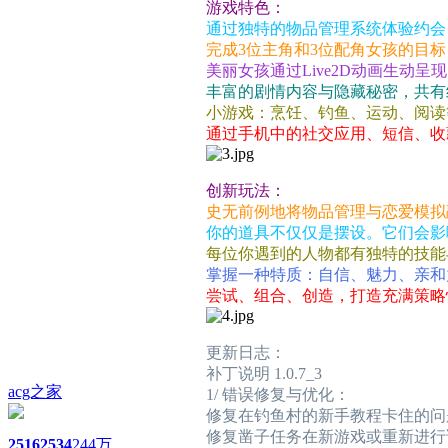
游戏特色：
通过独特的物品管理系统体验约会
完成3位主角和3位配角女孩的目标
美丽女孩通过Live2D动画生动呈
丰富的剧情内容与隐藏秘密，共有约
小游戏：烹饪、钓鱼、运动、阅读
通过手机中的社交应用、短信、收
创新玩法：
史无前例地将物品管理与恋爱模拟
你的道具不仅仅是摆设。它们会影
每位你遇到的人物都有独特的技能
掌握一种特质：自信、魅力、亲和
尝试、组合、创造，打造充满策略
更新日志：
补丁说明 1.0.7_3
acg之家
1/ 错误修复与优化：
修复在钓鱼村的新手教程卡住的问
修复凿子任务在新游戏或重新进行
2516
2534
244万