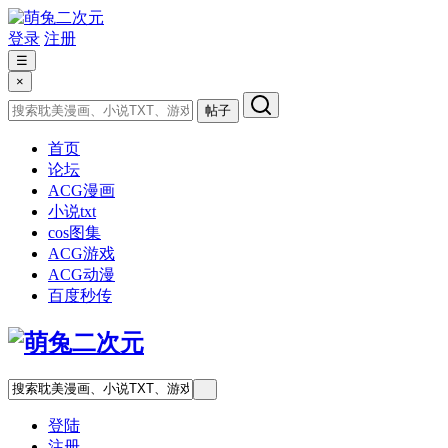
登录
注册
☰
×
帖子
首页
论坛
ACG漫画
小说txt
cos图集
ACG游戏
ACG动漫
百度秒传
登陆
注册