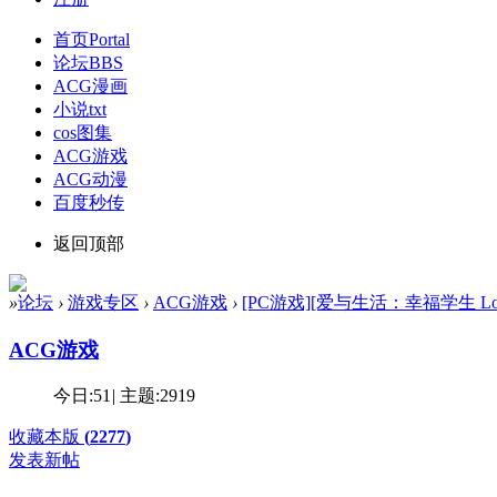
首页
Portal
论坛
BBS
ACG漫画
小说txt
cos图集
ACG游戏
ACG动漫
百度秒传
返回顶部
»
论坛
›
游戏专区
›
ACG游戏
›
[PC游戏][爱与生活：幸福学生 Love n Li
ACG游戏
今日:
51
|
主题:
2919
收藏本版
(
2277
)
发表新帖