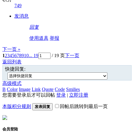
749
发消息
回复
使用道具
举报
下一页 »
1
2
3
4
5
6
7
8
9
10
... 19
/ 19 页
下一页
返回列表
快捷回复:
高级模式
B
Color
Image
Link
Quote
Code
Smilies
您需要登录后才可以回帖
登录
|
立即注册
本版积分规则
回帖后跳转到最后一页
发表回复
会员登陆