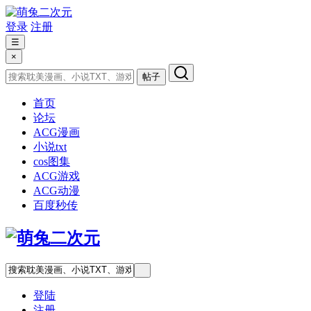
登录
注册
☰
×
帖子
首页
论坛
ACG漫画
小说txt
cos图集
ACG游戏
ACG动漫
百度秒传
登陆
注册