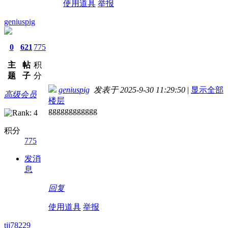
使用道具
举报
geniuspig
0
621
775
主
帖
积
题
子
分
geniuspig
发表于 2025-9-30 11:29:50
|
显示全部
高级会员
楼层
gggggggggggg
积分
775
发消
息
回复
使用道具
举报
tjj78229