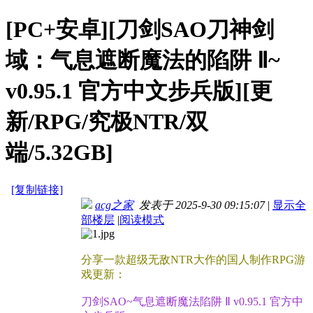
[PC+安卓][刀剑SAO刀神剑
域：气息遮断魔法的陷阱 Ⅱ~
v0.95.1 官方中文步兵版][更
新/RPG/究极NTR/双
端/5.32GB]
[复制链接]
acg之家
发表于 2025-9-30 09:15:07
|
显示全
部楼层
|
阅读模式
分享一款超级无敌NTR大作的国人制作RPG游
戏更新：
刀剑SAO~气息遮断魔法陷阱 Ⅱ v0.95.1 官方中