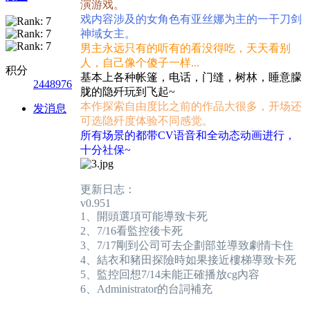
演游戏。
戏内容涉及的女角色有亚丝娜为主的一干刀剑
神域女主。
男主永远只有的听有的看没得吃，天天看别
人，自己像个傻子一样...
积分
基本上各种帐篷，电话，门缝，树林，睡意朦
2448976
胧的隐歼玩到飞起~
本作探索自由度比之前的作品大很多，开场还
发消息
可选隐歼度体验不同感觉。
所有场景的都带CV语音和全动态动画进行，
十分社保~
更新日志：
v0.951
1、開頭選項可能導致卡死
2、7/16看監控後卡死
3、7/17剛到公司可去企劃部並導致劇情卡住
4、結衣和豬田探險時如果接近樓梯導致卡死
5、監控回想7/14未能正確播放cg內容
6、Administrator的台詞補充