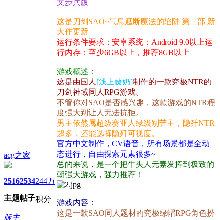
文步兵版
这是刀剑SAO~气息遮断魔法的陷阱 第二部 新
大作更新
运行条件要求：安卓系统：Android 9.0以上运
行内存：至少6GB以上，推荐8GB以上
游戏概述：
这是由国人
[浅上藤奶]
制作的一款究极NTR的
刀剑神域同人RPG游戏。
不管你对SAO是否感兴趣，这款游戏的NTR程
度强大到让人无法抗拒。
男主依然属超级赛亚人绿级别苦主，隐歼NTR
超多，还能选择隐歼可视度。
官方中文制作，CV语音，所有场景都是全动
态进行，自由探索元素很多~
acg之家
总的来说，是一个把牛头人元素发挥到极致的
朝强大游戏，强力推荐！
2516
2534
244万
主题
帖子
积分
游戏内容：
这是一款SAO同人题材的究极绿帽RPG角色扮
版主