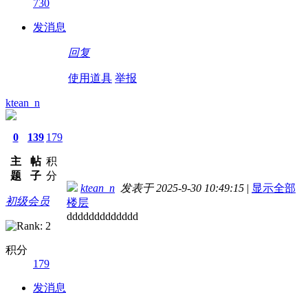
730
发消息
回复
使用道具
举报
ktean_n
0
139
179
主
帖
积
题
子
分
ktean_n
发表于 2025-9-30 10:49:15
|
显示全部
初级会员
楼层
ddddddddddddd
积分
179
发消息