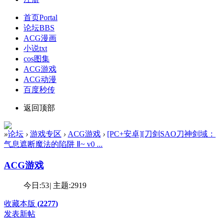
首页
Portal
论坛
BBS
ACG漫画
小说txt
cos图集
ACG游戏
ACG动漫
百度秒传
返回顶部
»
论坛
›
游戏专区
›
ACG游戏
›
[PC+安卓][刀剑SAO刀神剑域：
气息遮断魔法的陷阱 Ⅱ~ v0 ...
ACG游戏
今日:
53
|
主题:
2919
收藏本版
(
2277
)
发表新帖