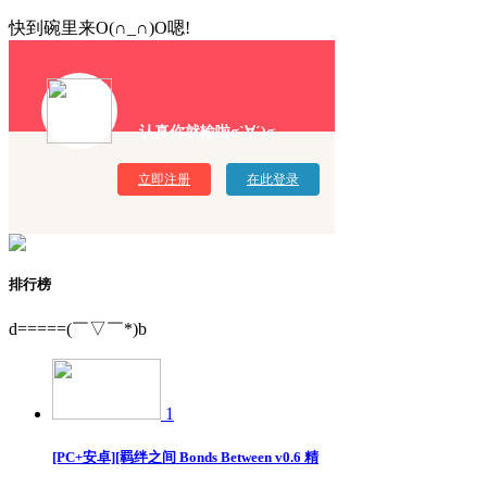
快到碗里来O(∩_∩)O嗯!
认真你就输啦σ`∀´)σ
立即注册
在此登录
排行榜
d=====(￣▽￣*)b
1
[PC+安卓][羁绊之间 Bonds Between v0.6 精