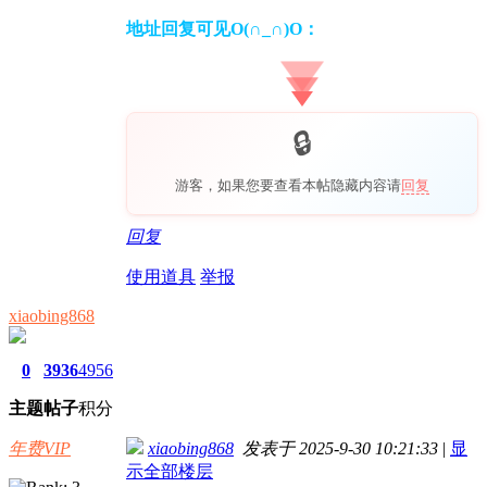
地址回复可见O(∩_∩)O：
游客，如果您要查看本帖隐藏内容请
回复
回复
使用道具
举报
xiaobing868
0
3936
4956
主题
帖子
积分
年费VIP
xiaobing868
发表于 2025-9-30 10:21:33
|
显
示全部楼层