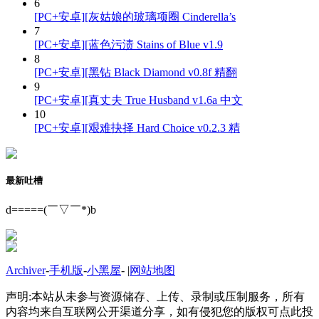
6
[PC+安卓][灰姑娘的玻璃项圈 Cinderella’s
7
[PC+安卓][蓝色污渍 Stains of Blue v1.9
8
[PC+安卓][黑钻 Black Diamond v0.8f 精翻
9
[PC+安卓][真丈夫 True Husband v1.6a 中文
10
[PC+安卓][艰难抉择 Hard Choice v0.2.3 精
最新吐槽
d=====(￣▽￣*)b
Archiver
-
手机版
-
小黑屋
-
|
网站地图
声明:本站从未参与资源储存、上传、录制或压制服务，所有
内容均来自互联网公开渠道分享，如有侵犯您的版权可点此投