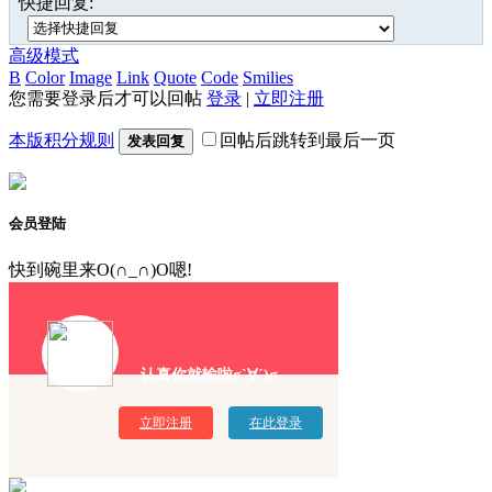
快捷回复:
高级模式
B
Color
Image
Link
Quote
Code
Smilies
您需要登录后才可以回帖
登录
|
立即注册
本版积分规则
回帖后跳转到最后一页
发表回复
会员登陆
快到碗里来O(∩_∩)O嗯!
认真你就输啦σ`∀´)σ
立即注册
在此登录