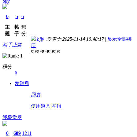
bjly
0
5
6
主
帖
积
题
子
分
bjly
发表于 2025-11-14 10:48:17
|
显示全部楼
新手上路
层
999999999999
积分
6
发消息
回复
使用道具
举报
我极爱罗
0
689
1211