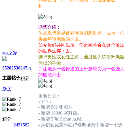
起！
游戏介绍：
你从现代世界被召唤至幻想世界，成为一位
美丽年轻魅魔的护卫。
如今你们共同生活，你必须学会在这个陌生
的世界生存下去。
acg之家
选择男性或女性主角，通过性训练提升魅魔
伴侣的等级，
2520
2538
245万
并让她从一名普通的上班族蜕变为一名强大
的魔法剑士...
主题
帖子
积分
版主
更新日志：
v0.13b
- 新增 501 张图片。
- 新增 18000 字对话。
- 新增 3 项 Steam 成就。
积分
2451582
- 为初女瓦莱丽在卢修斯场景中新增一个选