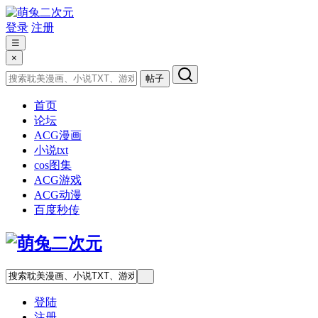
登录
注册
☰
×
帖子
首页
论坛
ACG漫画
小说txt
cos图集
ACG游戏
ACG动漫
百度秒传
登陆
注册