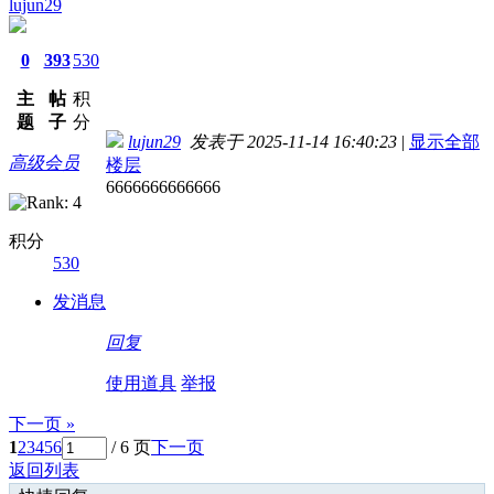
lujun29
0
393
530
主
帖
积
题
子
分
lujun29
发表于 2025-11-14 16:40:23
|
显示全部
高级会员
楼层
6666666666666
积分
530
发消息
回复
使用道具
举报
下一页 »
1
2
3
4
5
6
/ 6 页
下一页
返回列表