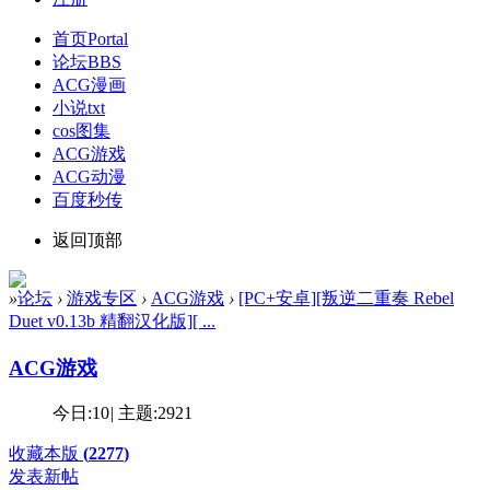
首页
Portal
论坛
BBS
ACG漫画
小说txt
cos图集
ACG游戏
ACG动漫
百度秒传
返回顶部
»
论坛
›
游戏专区
›
ACG游戏
›
[PC+安卓][叛逆二重奏 Rebel
Duet v0.13b 精翻汉化版][ ...
ACG游戏
今日:
10
|
主题:
2921
收藏本版
(
2277
)
发表新帖