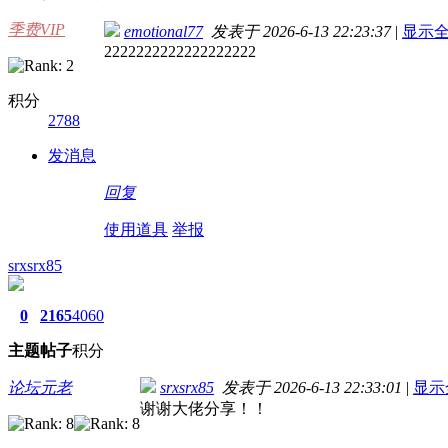
季费VIP
emotional77
发表于 2026-6-13 22:23:37
|
显示
2222222222222222222
积分
2788
发消息
回复
使用道具
举报
srxsrx85
0
2165
4060
主题
帖子
积分
论坛元老
srxsrx85
发表于 2026-6-13 22:33:01
|
显示
谢谢大佬分享！！