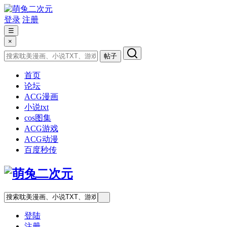
登录
注册
☰
×
帖子
首页
论坛
ACG漫画
小说txt
cos图集
ACG游戏
ACG动漫
百度秒传
登陆
注册