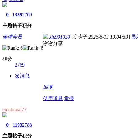
0
1339
2769
主题
帖子
积分
金牌会员
xhj931030
发表于 2026-6-13 19:04:59
|
显
谢谢分享
积分
2769
发消息
回复
使用道具
举报
emotional77
0
1193
2788
主题
帖子
积分