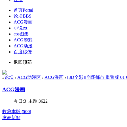
首页
Portal
论坛
BBS
ACG漫画
小说txt
cos图集
ACG游戏
ACG动漫
百度秒传
返回顶部
»
论坛
›
ACG动漫区
›
ACG漫画
›
[3D全彩][崩坏都市 重置版 01-04 
ACG漫画
今日:
3
|
主题:
3622
收藏本版
(
500
)
发表新帖