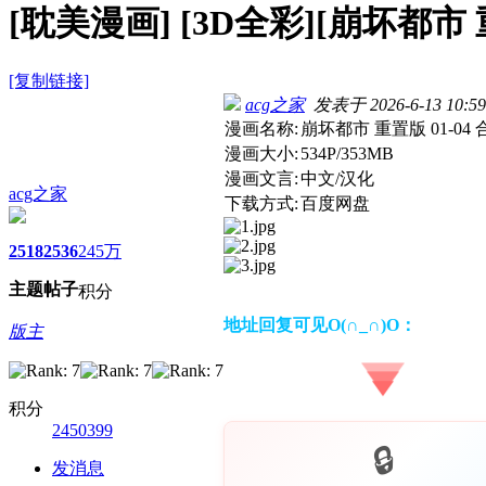
[耽美漫画]
[3D全彩][崩坏都市 重
[复制链接]
acg之家
发表于 2026-6-13 10:59
漫画名称:
崩坏都市 重置版 01-04 
漫画大小:
534P/353MB
漫画文言:
中文/汉化
acg之家
下载方式:
百度网盘
2518
2536
245万
主题
帖子
积分
地址回复可见O(∩_∩)O：
版主
积分
2450399
发消息