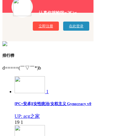
认真你就输啦σ`∀´)σ
立即注册
在此登录
排行榜
d=====(￣▽￣*)b
1
[PC+安卓][女性统治/女权主义 Gynocracy v0
UP: acg之家
19
1