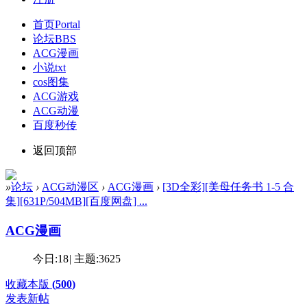
首页
Portal
论坛
BBS
ACG漫画
小说txt
cos图集
ACG游戏
ACG动漫
百度秒传
返回顶部
»
论坛
›
ACG动漫区
›
ACG漫画
›
[3D全彩][美母任务书 1-5 合
集][631P/504MB][百度网盘] ...
ACG漫画
今日:
18
|
主题:
3625
收藏本版
(
500
)
发表新帖