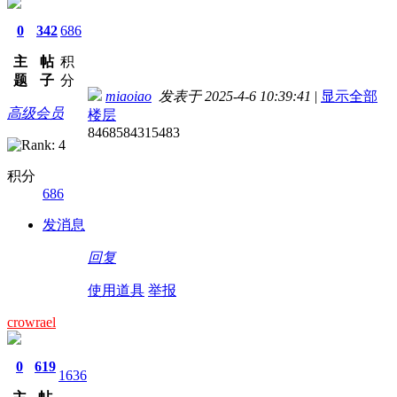
0
342
686
主
帖
积
题
子
分
miaoiao
发表于 2025-4-6 10:39:41
|
显示全部
高级会员
楼层
8468584315483
积分
686
发消息
回复
使用道具
举报
crowrael
0
619
1636