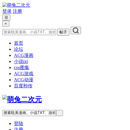
登录
注册
☰
×
帖子
首页
论坛
ACG漫画
小说txt
cos图集
ACG游戏
ACG动漫
百度秒传
登陆
注册