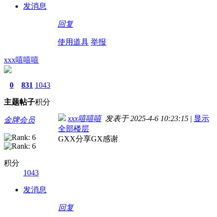
发消息
回复
使用道具
举报
xxx嘻嘻嘻
0
831
1043
主题
帖子
积分
xxx嘻嘻嘻
发表于 2025-4-6 10:23:15
|
显示
金牌会员
全部楼层
GXX分享GX感谢
积分
1043
发消息
回复