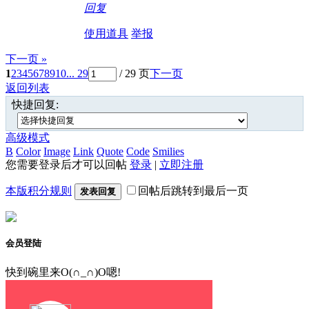
回复
使用道具
举报
下一页 »
1
2
3
4
5
6
7
8
9
10
... 29
/ 29 页
下一页
返回列表
快捷回复:
高级模式
B
Color
Image
Link
Quote
Code
Smilies
您需要登录后才可以回帖
登录
|
立即注册
本版积分规则
回帖后跳转到最后一页
发表回复
会员登陆
快到碗里来O(∩_∩)O嗯!