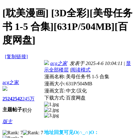
[耽美漫画]
[3D全彩][美母任务
书 1-5 合集][631P/504MB][百
度网盘]
[复制链接]
acg之家
发表于 2025-4-6 10:04:11
|
显
示全部楼层
|
阅读模式
漫画名称:
美母任务书 1-5 合集
acg之家
漫画大小:
631P/504MB
漫画文言:
中文/汉化
下载方式:
百度网盘
2524
2542
245万
主题
帖子
积分
版主
地址回复可见O(∩_∩)O：