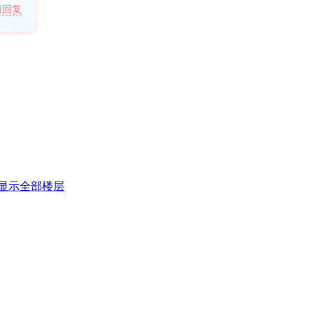
请
回复
显示全部楼层