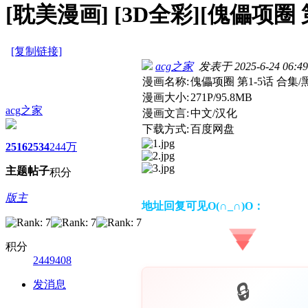
[耽美漫画]
[3D全彩][傀儡项圈 第
[复制链接]
acg之家
发表于 2025-6-24 06:49
漫画名称:
傀儡项圈 第1-5话 合集/
漫画大小:
271P/95.8MB
acg之家
漫画文言:
中文/汉化
下载方式:
百度网盘
2516
2534
244万
主题
帖子
积分
版主
地址回复可见O(∩_∩)O：
积分
2449408
发消息