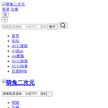
登录
注册
☰
×
帖子
首页
论坛
ACG漫画
小说txt
cos图集
ACG游戏
ACG动漫
百度秒传
登陆
注册