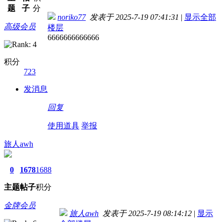
题
子
分
noriko77
发表于 2025-7-19 07:41:31
|
显示全部
高级会员
楼层
6666666666666
积分
723
发消息
回复
使用道具
举报
旅人awh
0
1678
1688
主题
帖子
积分
金牌会员
旅人awh
发表于 2025-7-19 08:14:12
|
显示