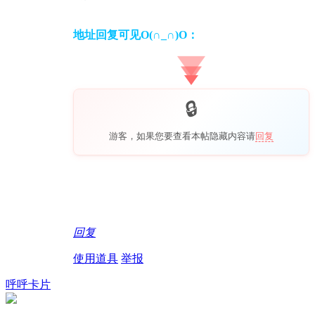
地址回复可见O(∩_∩)O：
游客，如果您要查看本帖隐藏内容请
回复
回复
使用道具
举报
呼呼卡片