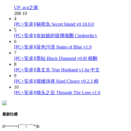
UP: acg之家
288
10
4
[PC+安卓][秘密岛 Secret Island v0.18.0.0
5
[PC+安卓][灰姑娘的玻璃项圈 Cinderella’s
6
[PC+安卓][蓝色污渍 Stains of Blue v1.9
7
[PC+安卓][黑钻 Black Diamond v0.8f 精翻
8
[PC+安卓][真丈夫 True Husband v1.6a 中文
9
[PC+安卓][艰难抉择 Hard Choice v0.2.3 精
10
[PC+安卓][镜头之后 Through The Lens v1.0
最新吐槽
d=====(￣▽￣*)b