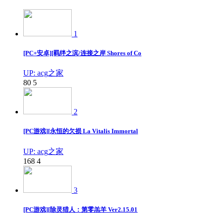
1
[PC+安卓][羁绊之滨/连接之岸 Shores of Co
UP: acg之家
80
5
2
[PC游戏][永恒的欠损 La Vitalis Immortal
UP: acg之家
168
4
3
[PC游戏][除灵猎人：第零羔羊 Ver2.15.01