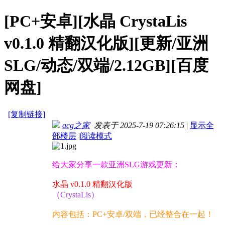
[PC+安卓][水晶 CrystaLis
v0.1.0 精翻汉化版][更新/亚洲
SLG/动态/双端/2.12GB][百度
网盘]
[复制链接]
acg之家
发表于 2025-7-19 07:26:15
|
显示全
部楼层
|
阅读模式
给大家分享一款亚洲SLG游戏更新：
水晶 v0.1.0 精翻汉化版
（CrystaLis）
内容包括：PC+安卓/双端，已经整合在一起！