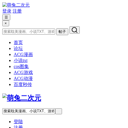
登录
注册
☰
×
帖子
首页
论坛
ACG漫画
小说txt
cos图集
ACG游戏
ACG动漫
百度秒传
登陆
注册