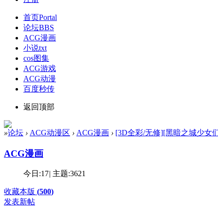
首页
Portal
论坛
BBS
ACG漫画
小说txt
cos图集
ACG游戏
ACG动漫
百度秒传
返回顶部
»
论坛
›
ACG动漫区
›
ACG漫画
›
[3D全彩/无修][黑暗之城少女们悲惨遭遇
ACG漫画
今日:
17
|
主题:
3621
收藏本版
(
500
)
发表新帖