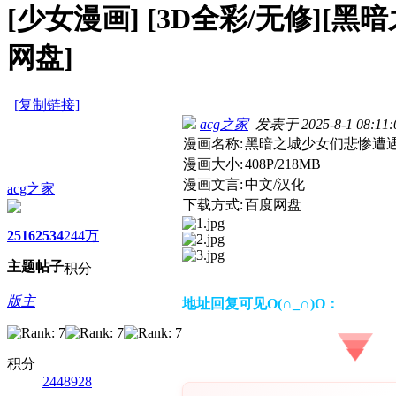
[少女漫画]
[3D全彩/无修][黑暗之
网盘]
[复制链接]
acg之家
发表于 2025-8-1 08:11:
漫画名称:
黑暗之城少女们悲惨遭遇/Dark
漫画大小:
408P/218MB
漫画文言:
中文/汉化
acg之家
下载方式:
百度网盘
2516
2534
244万
主题
帖子
积分
版主
地址回复可见O(∩_∩)O：
积分
2448928