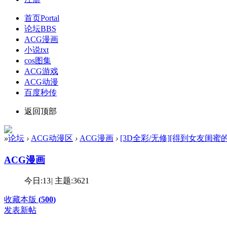
首页
Portal
论坛
BBS
ACG漫画
小说txt
cos图集
ACG游戏
ACG动漫
百度秒传
返回顶部
»
论坛
›
ACG动漫区
›
ACG漫画
›
[3D全彩/无修][得到女友闺蜜的身体 
ACG漫画
今日:
13
|
主题:
3621
收藏本版
(
500
)
发表新帖