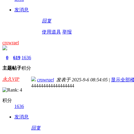
发消息
回复
使用道具
举报
crowrael
0
619
1636
主题
帖子
积分
永久VIP
crowrael
发表于 2025-9-6 08:54:05
|
显示全部
444444444444444444
积分
1636
发消息
回复