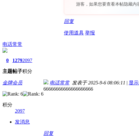
游客，如果您要查看本帖隐藏内
回复
使用道具
举报
电话常常
0
1279
2097
主题
帖子
积分
金牌会员
电话常常
发表于 2025-9-6 08:06:11
|
显示
66666666666666666666
积分
2097
发消息
回复