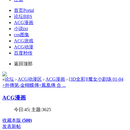
首页
Portal
论坛
BBS
ACG漫画
小说txt
cos图集
ACG游戏
ACG动漫
百度秒传
返回顶部
»
论坛
›
ACG动漫区
›
ACG漫画
›
[3D全彩][魔女小剧场 01-04
+外傳第-金蝴蝶傳+鳳凰傳 合 ...
ACG漫画
今日:
45
|
主题:
3625
收藏本版
(
500
)
发表新帖