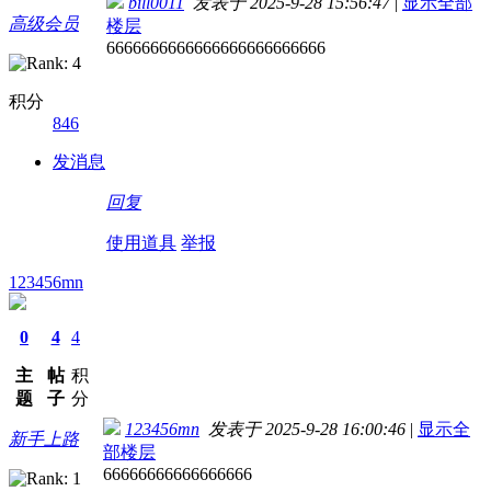
bill0011
发表于 2025-9-28 15:56:47
|
显示全部
高级会员
楼层
6666666666666666666666666
积分
846
发消息
回复
使用道具
举报
123456mn
0
4
4
主
帖
积
题
子
分
123456mn
发表于 2025-9-28 16:00:46
|
显示全
新手上路
部楼层
66666666666666666