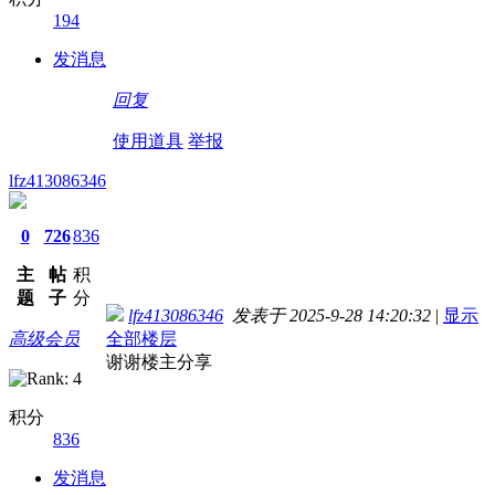
194
发消息
回复
使用道具
举报
lfz413086346
0
726
836
主
帖
积
题
子
分
lfz413086346
发表于 2025-9-28 14:20:32
|
显示
高级会员
全部楼层
谢谢楼主分享
积分
836
发消息