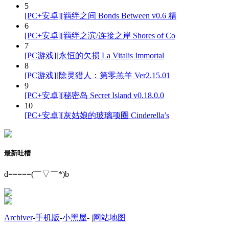
5
[PC+安卓][羁绊之间 Bonds Between v0.6 精
6
[PC+安卓][羁绊之滨/连接之岸 Shores of Co
7
[PC游戏][永恒的欠损 La Vitalis Immortal
8
[PC游戏][除灵猎人：第零羔羊 Ver2.15.01
9
[PC+安卓][秘密岛 Secret Island v0.18.0.0
10
[PC+安卓][灰姑娘的玻璃项圈 Cinderella’s
最新吐槽
d=====(￣▽￣*)b
Archiver
-
手机版
-
小黑屋
-
|
网站地图