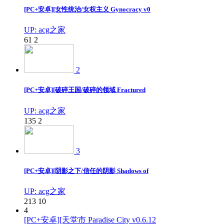
[PC+安卓][女性统治/女权主义 Gynocracy v0
UP: acg之家
61
2
2
[PC+安卓][破碎王国/破碎的领域 Fractured
UP: acg之家
135
2
3
[PC+安卓][阴影之下/信任的阴影 Shadows of
UP: acg之家
213
10
4
[PC+安卓][天堂市 Paradise City v0.6.12