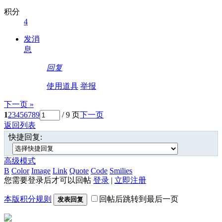
积分
4
发消
息
回复
使用道具
举报
下一页 »
1
2
3
4
5
6
7
8
9
/ 9 页
下一页
返回列表
快捷回复:
高级模式
B
Color
Image
Link
Quote
Code
Smilies
您需要登录后才可以回帖
登录
|
立即注册
本版积分规则
回帖后跳转到最后一页
发表回复