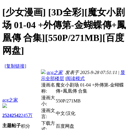
[少女漫画]
[3D全彩][魔女小剧
场 01-04 +外傳第-金蝴蝶傳+鳳
凰傳 合集][550P/271MB][百度
网盘]
[复制链接]
acg之家
发表于 2025-9-28 07:51:11
|
显
示全部楼层
|
阅读模式
漫画名
魔女小剧场 01-04 +外傳第-金蝴蝶
称:
傳+鳳凰傳 合集
漫画大
acg之家
550P/271MB
小:
漫画文
中文/汉化
2524
2542
245万
言:
下载方
主题
帖子
积分
百度网盘
式: