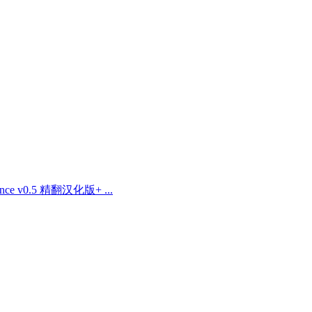
nce v0.5 精翻汉化版+ ...