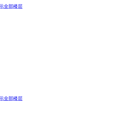
示全部楼层
示全部楼层