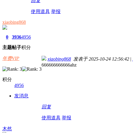
回复
使用道具
举报
xiaobing868
0
3936
4956
主题
帖子
积分
年费VIP
xiaobing868
发表于 2025-10-24 12:56:42
|
666666666666ahz
积分
4956
发消息
回复
使用道具
举报
木然