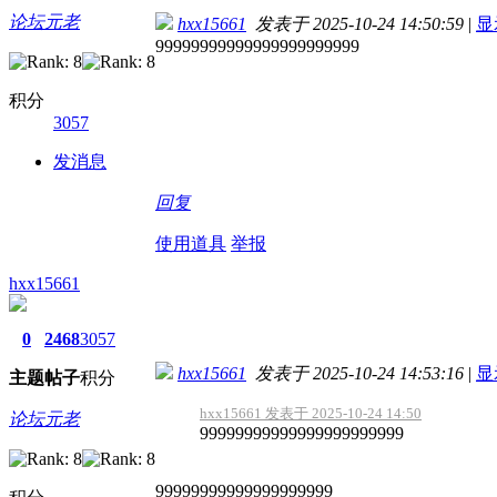
论坛元老
hxx15661
发表于 2025-10-24 14:50:59
|
显
99999999999999999999999
积分
3057
发消息
回复
使用道具
举报
hxx15661
0
2468
3057
hxx15661
发表于 2025-10-24 14:53:16
|
显
主题
帖子
积分
hxx15661 发表于 2025-10-24 14:50
论坛元老
99999999999999999999999
99999999999999999999