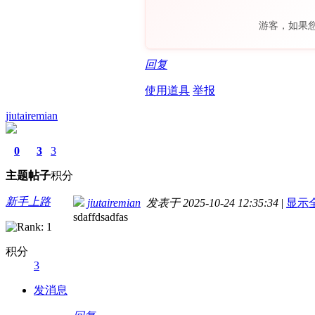
游客，如果
回复
使用道具
举报
jiutairemian
0
3
3
主题
帖子
积分
新手上路
jiutairemian
发表于 2025-10-24 12:35:34
|
显示
sdaffdsadfas
积分
3
发消息