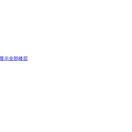
显示全部楼层