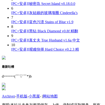
[PC+安卓][秘密岛 Secret Island v0.18.0.0
6
[PC+安卓][灰姑娘的玻璃项圈 Cinderella’s
7
[PC+安卓][蓝色污渍 Stains of Blue v1.9
8
[PC+安卓][黑钻 Black Diamond v0.8f 精翻
9
[PC+安卓][真丈夫 True Husband v1.6a 中文
10
[PC+安卓][艰难抉择 Hard Choice v0.2.3 精
最新吐槽
d=====(￣▽￣*)b
Archiver
-
手机版
-
小黑屋
-
|
网站地图
声明:本站从未参与资源储存、上传、录制或压制服务，所有