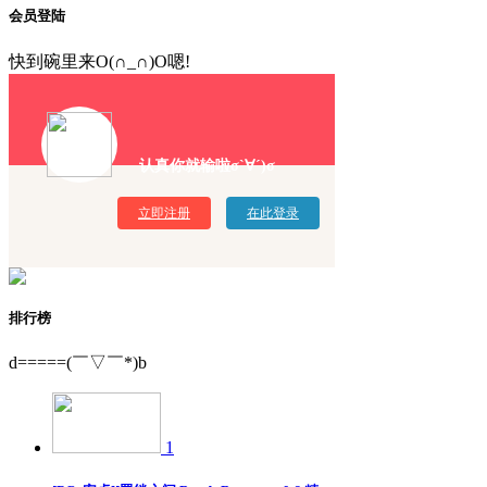
会员登陆
快到碗里来O(∩_∩)O嗯!
认真你就输啦σ`∀´)σ
立即注册
在此登录
排行榜
d=====(￣▽￣*)b
1