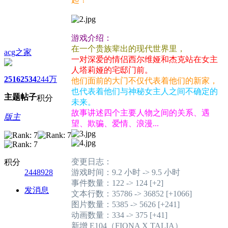
游戏介绍：
在一个贵族辈出的现代世界里，
acg之家
一对深爱的情侣西尔维娅和杰克站在女主
人塔莉娅的宅邸门前。
2516
2534
244万
他们面前的大门不仅代表着他们的新家，
也代表着他们与神秘女主人之间不确定的
主题
帖子
积分
未来。
故事讲述四个主要人物之间的关系、遇
版主
望、欺骗、爱情、浪漫...
变更日志：
积分
2448928
游戏时间：9.2 小时 -> 9.5 小时
事件数量：122 -> 124 [+2]
发消息
文本​​行数：35786 -> 36852 [+1066]
图片数量：5385 -> 5626 [+241]
动画数量：334 -> 375 [+41]
新增 E104（FIONA X TALIA）