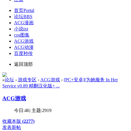
首页
Portal
论坛
BBS
ACG漫画
小说txt
cos图集
ACG游戏
ACG动漫
百度秒传
返回顶部
»
论坛
›
游戏专区
›
ACG游戏
›
[PC+安卓][为她服务 In Her
Service v0.89 精翻汉化版+ ...
ACG游戏
今日:
46
|
主题:
2919
收藏本版
(
2277
)
发表新帖