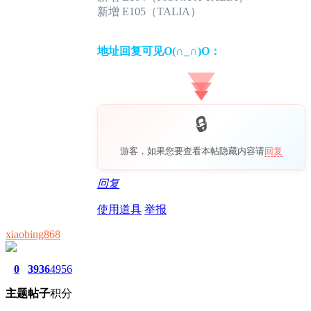
新增 E105（TALIA）
地址回复可见O(∩_∩)O：
游客，如果您要查看本帖隐藏内容请
回复
回复
使用道具
举报
xiaobing868
0
3936
4956
主题
帖子
积分