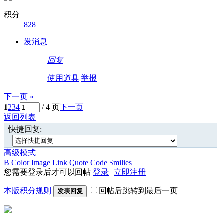
积分
828
发消息
回复
使用道具
举报
下一页 »
1
2
3
4
/ 4 页
下一页
返回列表
快捷回复:
高级模式
B
Color
Image
Link
Quote
Code
Smilies
您需要登录后才可以回帖
登录
|
立即注册
本版积分规则
回帖后跳转到最后一页
发表回复