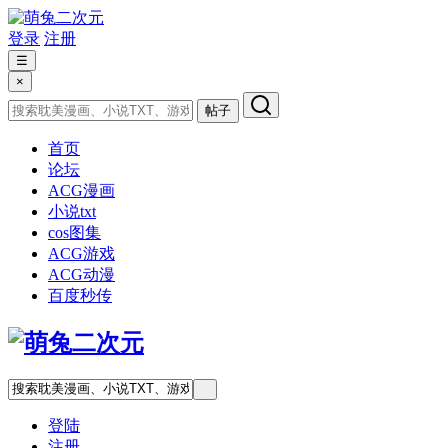
登录
注册
☰
×
帖子
首页
论坛
ACG漫画
小说txt
cos图集
ACG游戏
ACG动漫
百度秒传
登陆
注册