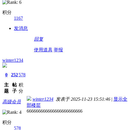
积分
1167
发消息
回复
使用道具
举报
winter1234
0
252
578
主
帖
积
题
子
分
winter1234
发表于 2025-11-23 15:51:46
|
显示全
高级会员
部楼层
666666666666666666666666
积分
578