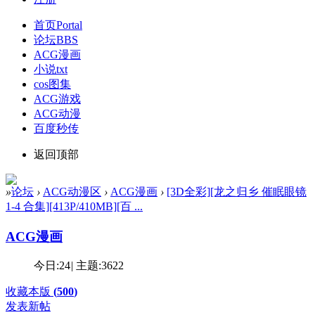
首页
Portal
论坛
BBS
ACG漫画
小说txt
cos图集
ACG游戏
ACG动漫
百度秒传
返回顶部
»
论坛
›
ACG动漫区
›
ACG漫画
›
[3D全彩][龙之归乡 催眠眼镜
1-4 合集][413P/410MB][百 ...
ACG漫画
今日:
24
|
主题:
3622
收藏本版
(
500
)
发表新帖