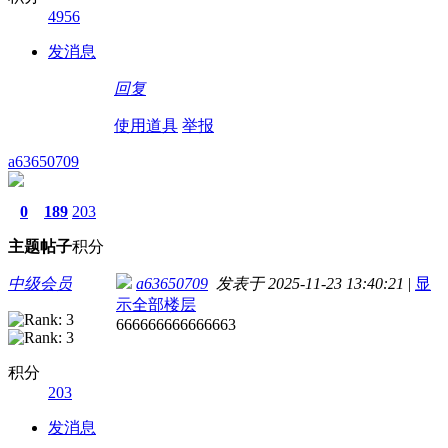
4956
发消息
回复
使用道具
举报
a63650709
0
189
203
主题
帖子
积分
中级会员
a63650709
发表于 2025-11-23 13:40:21
|
显
示全部楼层
666666666666663
积分
203
发消息