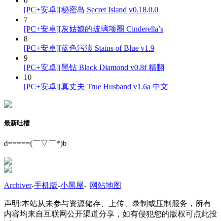
6
[PC+安卓][秘密岛 Secret Island v0.18.0.0
7
[PC+安卓][灰姑娘的玻璃项圈 Cinderella’s
8
[PC+安卓][蓝色污渍 Stains of Blue v1.9
9
[PC+安卓][黑钻 Black Diamond v0.8f 精翻
10
[PC+安卓][真丈夫 True Husband v1.6a 中文
最新吐槽
d=====(￣▽￣*)b
Archiver
-
手机版
-
小黑屋
-
|
网站地图
声明:本站从未参与资源储存、上传、录制或压制服务，所有
内容均来自互联网公开渠道分享，如有侵犯您的版权可点此投