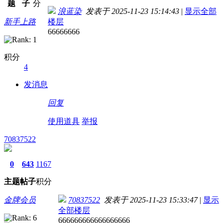
题
子
分
浪蓝染
发表于 2025-11-23 15:14:43
|
显示全部
新手上路
楼层
66666666
积分
4
发消息
回复
使用道具
举报
70837522
0
643
1167
主题
帖子
积分
金牌会员
70837522
发表于 2025-11-23 15:33:47
|
显示
全部楼层
666666666666666666