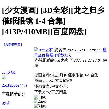
[少女漫画]
[3D全彩][龙之归乡
催眠眼镜 1-4 合集]
[413P/410MB][百度网盘]
[复制链接]
acg之家
发表于 2025-11-23 11:28:11
|
显
示全部楼层
|
阅读模式
本帖最后由 acg之家 于 2025-11-23 13:04 编
辑
acg之家
漫画名称:
龙之归乡 催眠眼镜 1-4 合集
漫画大小:
413P/410MB
2518
2536
244万
漫画文言:
中文/汉化
下载方式:
百度网盘
主题
帖子
积分
版主