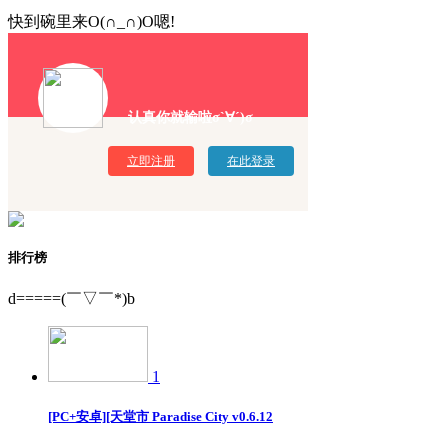
快到碗里来O(∩_∩)O嗯!
认真你就输啦σ`∀´)σ
立即注册
在此登录
排行榜
d=====(￣▽￣*)b
1
[PC+安卓][天堂市 Paradise City v0.6.12