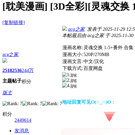
[耽美漫画]
[3D全彩][灵魂交换 1
[复制链接]
acg之家
发表于 2025-11-29 12:5
本帖最后由 acg之家 于 2025-11-30 
漫画名称:
灵魂交换 1-5+番外 合集
acg之家
漫画大小:
520P/270MB
漫画文言:
中文/汉化
下载方式:
百度网盘
2518
2536
244万
主题
帖子
积分
版主
地址回复可见O(∩_∩)O：
积分
2449614
发消息