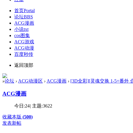
首页
Portal
论坛
BBS
ACG漫画
小说txt
cos图集
ACG游戏
ACG动漫
百度秒传
返回顶部
»
论坛
›
ACG动漫区
›
ACG漫画
›
[3D全彩][灵魂交换 1-5+番外 合集
ACG漫画
今日:
24
|
主题:
3622
收藏本版
(
500
)
发表新帖