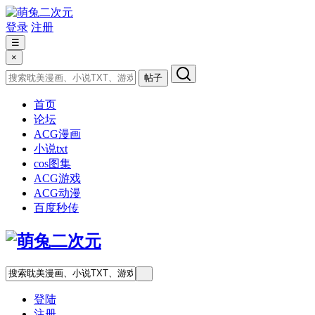
登录
注册
☰
×
帖子
首页
论坛
ACG漫画
小说txt
cos图集
ACG游戏
ACG动漫
百度秒传
登陆
注册