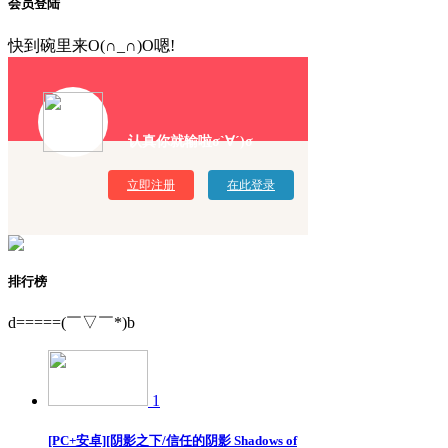
会员登陆
快到碗里来O(∩_∩)O嗯!
认真你就输啦σ`∀´)σ
立即注册
在此登录
排行榜
d=====(￣▽￣*)b
1
[PC+安卓][阴影之下/信任的阴影 Shadows of