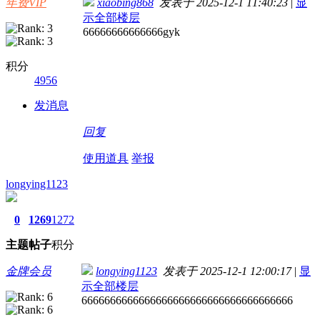
年费VIP
xiaobing868
发表于 2025-12-1 11:40:23
|
显
示全部楼层
66666666666666gyk
积分
4956
发消息
回复
使用道具
举报
longying1123
0
1269
1272
主题
帖子
积分
金牌会员
longying1123
发表于 2025-12-1 12:00:17
|
显
示全部楼层
6666666666666666666666666666666666666