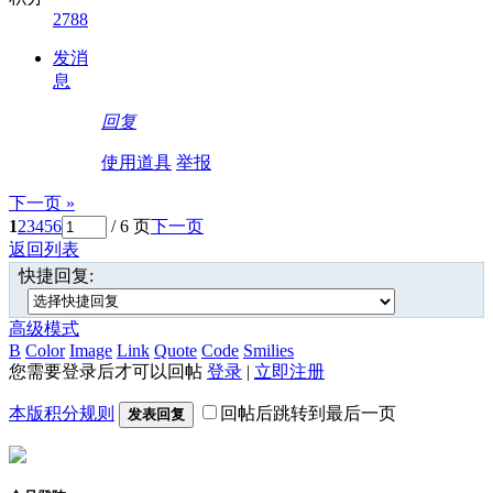
2788
发消
息
回复
使用道具
举报
下一页 »
1
2
3
4
5
6
/ 6 页
下一页
返回列表
快捷回复:
高级模式
B
Color
Image
Link
Quote
Code
Smilies
您需要登录后才可以回帖
登录
|
立即注册
本版积分规则
回帖后跳转到最后一页
发表回复