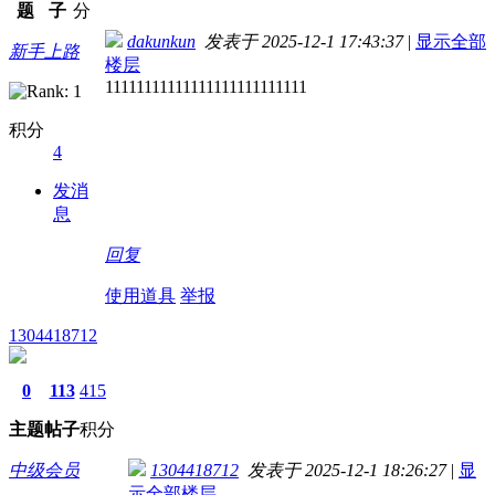
题
子
分
dakunkun
发表于 2025-12-1 17:43:37
|
显示全部
新手上路
楼层
11111111111111111111111111
积分
4
发消
息
回复
使用道具
举报
1304418712
0
113
415
主题
帖子
积分
中级会员
1304418712
发表于 2025-12-1 18:26:27
|
显
示全部楼层