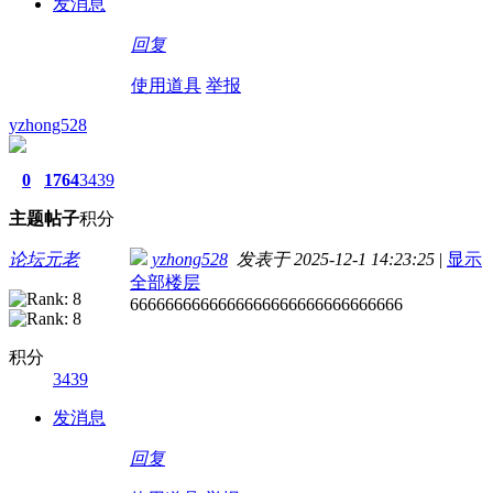
发消息
回复
使用道具
举报
yzhong528
0
1764
3439
主题
帖子
积分
论坛元老
yzhong528
发表于 2025-12-1 14:23:25
|
显示
全部楼层
6666666666666666666666666666666
积分
3439
发消息
回复